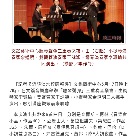
文錙藝術中心聽琴聲彈三重奏之夜，由（右起）小提琴演
奏家余道明、雙簧管演奏家干詠穎、鋼琴演奏家李珮瑜共
同演出。（攝影／李作皊）
【記者吳沂諠淡水校園報導】文錙藝術中心5月17日晚上
7時，在文錙音樂廳舉辦「聽琴聲彈」三重奏音樂會，由鋼
琴家李珮瑜、雙簧管家干詠穎、小提琴家余道明三人攜手
演出，吸引滿座觀眾前來聆聽。
本次演出共帶來8首曲目，分別是查爾斯‧柯林〈音樂會
小品，作品40〉、亞歷山大‧葛拉祖諾夫〈冥想曲，作品
32〉、朱爾‧馬斯奈〈泰伊思冥想曲〉、約翰‧巴哈〈D
小調雙協奏曲〉、弗雷德里克‧蕭邦〈降E大調夜曲，作品