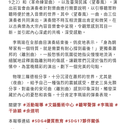
9之2〉和〈革命練習曲〉，以及臺灣民謠〈望春風〉。演
出前皆會由演奏者針對樂曲進行簡要說明，以引導聽眾聆
聽時便於進入音樂的世界。其中〈望春風〉一曲，由三位
演奏者共同演出，演奏間不時互相流露出肯定和微笑，在
以古典樂為大宗內容音樂會中呈現，令觀眾感到耳目一
新，並引起內心深處的共鳴，深受感動。
李珮瑜在全部曲目演奏結束後，俏皮地表示，「身為鋼
琴家有一個特質，就是需要有耐心撐到最後！」更獨奏蕭
邦的〈離別曲〉，一股愁悵的氛圍從她指尖慢慢地流淌，
細膩地詮釋面臨離別時的傷感，讓觀眾們沉浸於強烈的情
愫中，為當晚精彩的演出，劃下一個完美的句點。
物理三羅德祖分享，十分沉浸在蕭邦的世界，尤其是
〈夜曲〉，給予自己一種強烈的震撼感受。歷史三吳允顥
分享，對最後的安可曲〈離別曲〉感到印象深刻，觸發深
藏於內心的憂愁和哀傷，十分肯定李珮瑜的彈奏表現。
關鍵字
#活動報導
#文錙藝術中心
#聽琴聲彈
#李珮瑜
#
干詠穎
#余道明
本報導連結
#SDG4優質教育
#SDG17夥伴關係