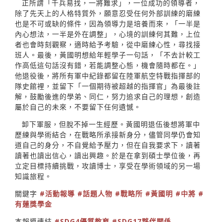
正所謂「千兵易找，一將難求」，一位成功的領導者，
除了先天上的人格特質外，願意忍受任何外部訓練的磨練
也是不可或缺的條件，因為領導力是培養而來，「一半是
內心想法，一半是外在調整」，心境的訓練何其難，上位
者也會時刻觀察，適時給予考驗，從中磨練心性，尋找接
班人。最後，黃國明想給年輕學子一句話，「不去計較工
作高低這句話沒有錯，若能調整心態，機會隨時都在。」
他退役後，將所有軍中紀錄都留在陸軍航空特戰指揮部的
隊史館裡，並留下「一個期待被超越的指揮官」為最後註
解，鼓勵後進的學弟、同仁，努力追求自己的理想，創造
屬於自己的未來，不要留下任何遺憾。
卸下軍服，但脫不掉一生經歷。黃國明退伍後想將軍中
歷練與學術結合，在戰略所承接新身分，儘管同學仍會知
道自己的身分，不自覺給予壓力，但在自我要求下，讀著
讀著也讀出信心，讀出興趣。於是在拿到碩士學位後，再
立定目標持續挑戰，攻讀博士，享受在學術領域的另一場
知識旅程。
關鍵字
#活動報導
#話題人物
#戰略所
#黃國明
#中將
#
有蓮獎學金
本報導連結
#SDG4優質教育
#SDG17夥伴關係