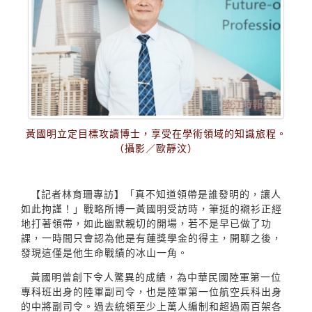
黃國明立定目標攻讀博士，享受在學術領域的知識旅程。
（攝影／歐靜汶）
【記者林育珊專訪】「真不知道領帶是誰發明的，讓人
如此拘謹！」戰略所博一黃國明受訪時，筆挺的襯衫正經
地打著領帶，如此幽默親切的開場，若不是早已做了功
課，一時間只會認為他是有蓮獎學金的得主，開聊之後，
發現這僅是他生命戰績的冰山一角。
黃國明曾創下令人驚異的成績，為中華民國陸軍第一位
專科班出身的陸軍副司令，也是陸軍第一位航空兵科出身
的中將副司令。過去統領至少上萬人編制和超過兩百架各