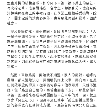
型直升機的精銳部隊。如今卸下軍袍，摘下肩上的星芒，
再次拾起筆，成為戰略所一名學生，轉換身分，讓歲月的
淬鍊映照在書上的字裡行間，在學業上繼續接受挑戰。除
了一圓未完成的讀書心願外，也希望能再創新巔峰，回饋
社會。
提及投筆從戎，重返校園，黃國明自我解嘲地說：「人
一輩子要讀多少書，都是命中註定的，小時候不讀，老了
就要繼續讀。」提到自己曾是個不愛讀書的學生，民國67
年考上龍華工專電子工程系，因為厭倦整天與微積分、電
路板對話的功課，又時逢民國68年中美斷交，臺灣時勢非
常緊張；只因生為年輕人，心中有股熱血，就想為國家做
點甚麼，因此毅然決然在成功嶺結訓後就休學入伍，踏入
軍旅。
然而，軍旅路從一開始就不順遂，家人的反對，老師的
勸阻，都未澆熄決心，黃國明仍搭上火車一路向南，在鳳
山開啟軍旅的扉頁。從軍談何容易，他表示第一天就不適
應，但「路是自己選的，再苦也要走下去」，那些悲傷和
辛苦，回頭看來都成為美麗回憶。在軍中的第一課，就是
學會「莫忘初心」，因為軍旅任務中「孤立無援是常態，
別的部隊也有任務無法支援」，最艱苦的時候只有自己能