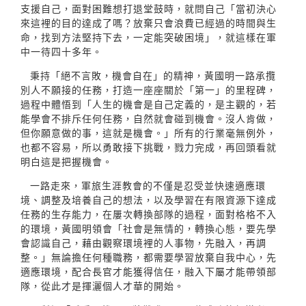
支援自己，面對困難想打退堂鼓時，就問自己「當初決心
來這裡的目的達成了嗎？放棄只會浪費已經過的時間與生
命，找到方法堅持下去，一定能突破困境」，就這樣在軍
中一待四十多年。
秉持「絕不言敗，機會自在」的精神，黃國明一路承攬
別人不願接的任務，打造一座座關於「第一」的里程碑，
過程中體悟到「人生的機會是自己定義的，是主觀的，若
能學會不排斥任何任務，自然就會碰到機會。沒人肯做，
但你願意做的事，這就是機會。」所有的行業毫無例外，
也都不容易，所以勇敢接下挑戰，戮力完成，再回頭看就
明白這是把握機會。
一路走來，軍旅生涯教會的不僅是忍受並快速適應環
境、調整及培養自己的想法，以及學習在有限資源下達成
任務的生存能力，在屢次轉換部隊的過程，面對格格不入
的環境，黃國明領會「社會是無情的，轉換心態，要先學
會認識自己，藉由觀察環境裡的人事物，先融入，再調
整。」無論擔任何種職務，都需要學習放棄自我中心，先
適應環境，配合長官才能獲得信任，融入下屬才能帶領部
隊，從此才是揮灑個人才華的開始。