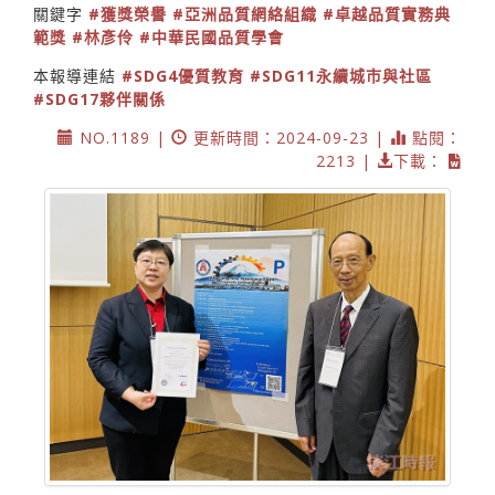
關鍵字
#獲獎榮譽
#亞洲品質網絡組織
#卓越品質實務典
範獎
#林彥伶
#中華民國品質學會
本報導連結
#SDG4優質教育
#SDG11永續城市與社區
#SDG17夥伴關係
NO.1189 |
更新時間：2024-09-23 |
點閱：
2213 |
下載：