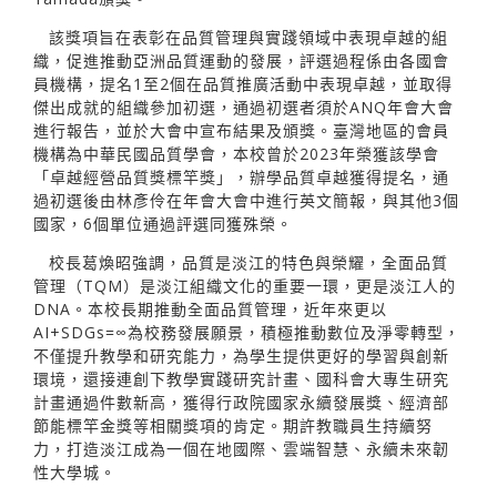
該獎項旨在表彰在品質管理與實踐領域中表現卓越的組
織，促進推動亞洲品質運動的發展，評選過程係由各國會
員機構，提名1至2個在品質推廣活動中表現卓越，並取得
傑出成就的組織參加初選，通過初選者須於ANQ年會大會
進行報告，並於大會中宣布結果及頒獎。臺灣地區的會員
機構為中華民國品質學會，本校曾於2023年榮獲該學會
「卓越經營品質獎標竿獎」，辦學品質卓越獲得提名，通
過初選後由林彥伶在年會大會中進行英文簡報，與其他3個
國家，6個單位通過評選同獲殊榮。
校長葛煥昭強調，品質是淡江的特色與榮耀，全面品質
管理（TQM）是淡江組織文化的重要一環，更是淡江人的
DNA。本校長期推動全面品質管理，近年來更以
AI+SDGs=∞為校務發展願景，積極推動數位及淨零轉型，
不僅提升教學和研究能力，為學生提供更好的學習與創新
環境，還接連創下教學實踐研究計畫、國科會大專生研究
計畫通過件數新高，獲得行政院國家永續發展獎、經濟部
節能標竿金獎等相關獎項的肯定。期許教職員生持續努
力，打造淡江成為一個在地國際、雲端智慧、永續未來韌
性大學城。