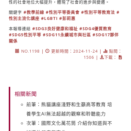
性的社會地位大幅提升，體現了社會的進步與變遷。
關鍵字
#教學前線
#性別平等委員會
#性別平等教育法
#
性別主流化講座
#LGBTI
#彭莉惠
本報導連結
#SDG3良好健康和福祉
#SDG4優質教育
#SDG5性別平等
#SDG11永續城市與社區
#SDG17夥伴
關係
NO.1198 |
更新時間：2024-11-24 |
點閱：
1506 |
下載：
相關新聞
前筆：熊貓講座淺野和生籲高等教育 培
養學生AI無法超越的觀察和聆聽能力
次筆：國際文化萬花筒 介紹你知道與不