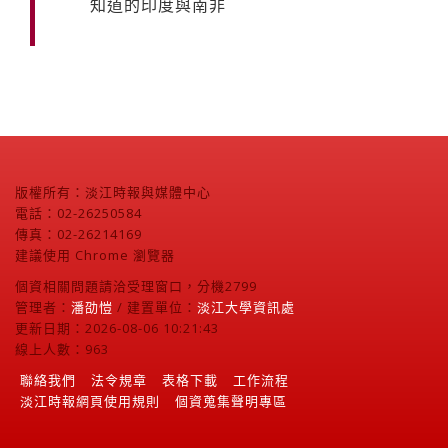
知道的印度與南非
版權所有：淡江時報與媒體中心
電話：02-26250584
傳真：02-26214169
建議使用 Chrome 瀏覽器
個資相關問題請洽受理窗口，分機2799
管理者：
潘劭愷
/ 建置單位：
淡江大學資訊處
更新日期：2026-08-06 10:21:43
線上人數：963
聯絡我們
法令規章
表格下載
工作流程
淡江時報網頁使用規則
個資蒐集聲明專區