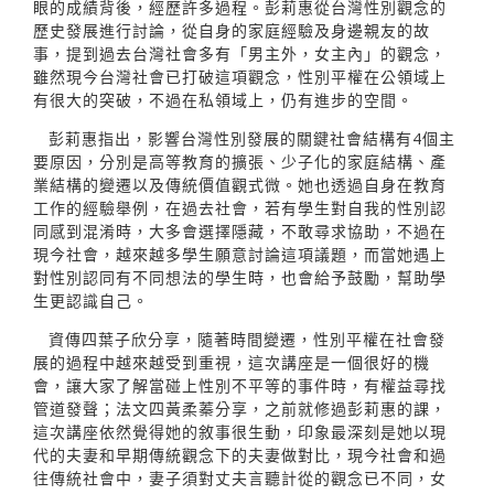
眼的成績背後，經歷許多過程。彭莉惠從台灣性別觀念的
歷史發展進行討論，從自身的家庭經驗及身邊親友的故
事，提到過去台灣社會多有「男主外，女主內」的觀念，
雖然現今台灣社會已打破這項觀念，性別平權在公領域上
有很大的突破，不過在私領域上，仍有進步的空間。
彭莉惠指出，影響台灣性別發展的關鍵社會結構有4個主
要原因，分別是高等教育的擴張、少子化的家庭結構、產
業結構的變遷以及傳統價值觀式微。她也透過自身在教育
工作的經驗舉例，在過去社會，若有學生對自我的性別認
同感到混淆時，大多會選擇隱藏，不敢尋求協助，不過在
現今社會，越來越多學生願意討論這項議題，而當她遇上
對性別認同有不同想法的學生時，也會給予鼓勵，幫助學
生更認識自己。
資傳四葉子欣分享，隨著時間變遷，性別平權在社會發
展的過程中越來越受到重視，這次講座是一個很好的機
會，讓大家了解當碰上性別不平等的事件時，有權益尋找
管道發聲；法文四黃柔蓁分享，之前就修過彭莉惠的課，
這次講座依然覺得她的敘事很生動，印象最深刻是她以現
代的夫妻和早期傳統觀念下的夫妻做對比，現今社會和過
往傳統社會中，妻子須對丈夫言聽計從的觀念已不同，女