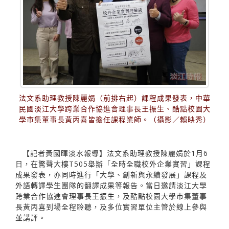
法文系助理教授陳麗娟（前排右起）課程成果發表，中華
民國淡江大學跨業合作協進會理事長王振生、酷點校園大
學巿集董事長黃丙喜皆擔任課程業師。（攝影／賴映秀）
【記者黃國暉淡水報導】法文系助理教授陳麗娟於1月6
日，在驚聲大樓T505舉辦「全時全職校外企業實習」課程
成果發表，亦同時進行「大學、創新與永續發展」課程及
外語轉譯學生團隊的翻譯成果等報告。當日邀請淡江大學
跨業合作協進會理事長王振生，及酷點校園大學巿集董事
長黃丙喜到場全程聆聽，及多位實習單位主管於線上參與
並講評。