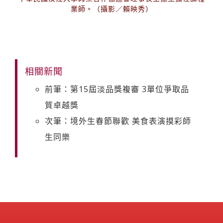
業師。（攝影／賴映秀）
相關新聞
前筆：第15屆淡品獎複審 3單位爭取品
質卓越獎
次筆：境外生春節聯歡 美食表演摸彩師
生同樂