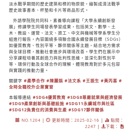
淡水戰爭期間的歷史建築和標的物原貌，繪製成清法戰爭
歷史故事書本、杯墊和卡片等商品形式。
外語學院院共同科，素養導向課程「大學永續創新發
展」修課學生同場發表學習成果，包括英文、數學、土
木、教設、運管、法文、資工、中文與機械等學系學生分
組進行報告，內容圍繞多項聯合國永續發展目標（SDGs）
如優質教育、性別平等、夥伴關係等主題，結合地方需求
與全球目標，推動社會進步與環境改善。學生們在展示中
分享課程培養其創造力與批判性思維，並深化對性別平
等、環保行動及全球合作的理解，體現教育對於多元包容
與實踐的推動力量。
關鍵字
#產學合作
#陳麗娟
#法文系
#王振生
#黃丙喜
#
全時全職校外企業實習
本報導連結
#SDG4優質教育
#SDG8尊嚴就業與經濟發展
#SDG9產業創新與基礎設施
#SDG11永續城市與社區
#SDG12負責任的消費與生產
#SDG17夥伴關係
NO.1204 |
更新時間：2025-02-16 |
點閱：
2247 |
下載：