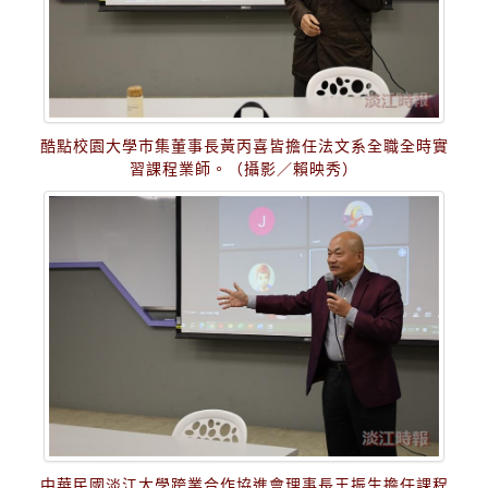
酷點校園大學巿集董事長黃丙喜皆擔任法文系全職全時實
習課程業師。（攝影／賴映秀）
中華民國淡江大學跨業合作協進會理事長王振生擔任課程