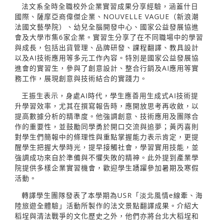
法文系全時全職校外企業實習成果分享經驗，涵蓋什日
國際、薩摩亞商偉傑企業、NOUVELLE VAGUE（新浪潮
法國文藝學院）、幼兒全腦開發中心、國家公益發展協進
會及大學巿集6家企業。實習生分享了在不同職場中的學習
與成長，包括出貨管理、品牌研發、課程翻譯、教具設計
以及AI技術應用等多元工作內容。特別是國家公益發展協
進會的實習生，參與了創意設計、整合行銷及AI應用等實
務工作，展現創意與技術結合的實踐力。
王振生表示，身處AI時代，學生應善用生成式AI技術提
升學習效率，尤其在撰寫報告時，應開放思考再收斂，以
提高數據分析的精準度。他強調創意、技術應用及團隊合
作的重要性，並鼓勵同學勇於開口交流與追夢；黃丙喜則
對學生們簡報中的條理性與重點掌握能力表示肯定，更提
醒學生把握大學時光，提早接觸社會，學習實用技能，並
強調成功來自於準備與不懼失敗的精神。此外提到產業學
院提供多樣企業實習機會，歡迎學生踴躍參加暑期及寒假
活動。
轉譯學生團隊發表了本學期為USR「淡北風情e線牽、海
陸旅遊全體驗」活動所製作的法文景點翻譯成果。介紹大
稻埕與清法戰爭的文化歷史之外，他們亦將台北大稻埕和