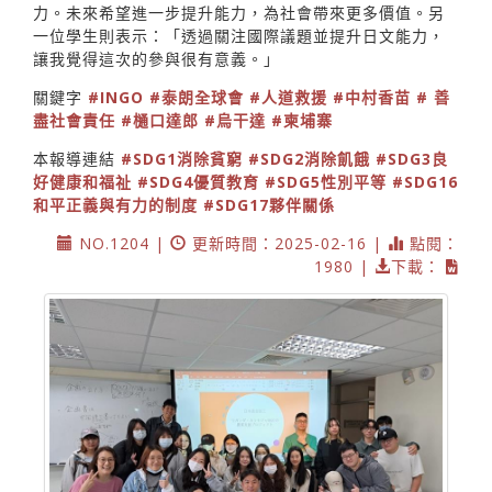
力。未來希望進一步提升能力，為社會帶來更多價值。另
一位學生則表示：「透過關注國際議題並提升日文能力，
讓我覺得這次的參與很有意義。」
關鍵字
#INGO
#泰朗全球會
#人道救援
#中村香苗
# 善
盡社會責任
#樋口達郎
#烏干達
#柬埔寨
本報導連結
#SDG1消除貧窮
#SDG2消除飢餓
#SDG3良
好健康和福祉
#SDG4優質教育
#SDG5性別平等
#SDG16
和平正義與有力的制度
#SDG17夥伴關係
NO.1204 |
更新時間：2025-02-16 |
點閱：
1980 |
下載：