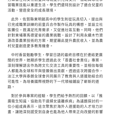
習職業技能以重建生活。學生們還特別設計了適合兒童的
活動，營造安全的成長環境。
此外，佐賀縣東明館高中的學生則從玩具切入，提出與
已完成職業訓練的前童兵合作製作玩具的構想，並設立社
區攤位，既滿足托育需求，又促進社區互動。同時，他們
針對柬埔寨馬德望省的農業挑戰，設計了利用永續木竹資
源改善農業技術的方案，期望藉此提升農民收入，並為農
村兒童創造更多教育機會。
中村香苗勉勵學生，學習日語的最終目標在於連結更廣
闊的世界。她期許學生透過此次「善盡社會責任」專案，
深刻理解語言作為跨文化交流工具的重要性，並相信每個
人都能為全球和平與發展做出貢獻。透過這次跨國合作，
淡江大學與泰朗全球會共同展示了教育與人道援助結合的
可能性，為培養國際視野的下一代領袖鋪設了嶄新的道
路。
對於參與專案的經驗，學生們給予熱烈的回饋。以「推
廣衛生知識、協助烏干達婦女遠離疾病」為議題探討的一
位小組成員表示，這次聚焦於海外人道援助的人才培力計
畫，讓她深刻感受到自身也能為他人帶來正向改變的影響