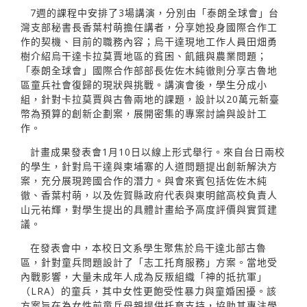
7週的課程中安排了3場講演，分別由「泰朗全球會」台
灣支部秘書長香葉村萌擔任講者，分享她投身國際合作工
作的契機、目前的職務內容；烏干達現地工作人員田畑勇
樹介紹烏干達卡拉莫賈地區的貧困、飢餓與農業問題；
「泰朗全球會」國際合作部部長佐佐木純徹則分享古魯地
區童兵社會復歸的現狀與挑戰。講演會後，學生分成小
組，針對卡拉莫賈與古魯兩地的課題，設計以20萬元新臺
幣為預算的創新企劃案，展開密集的專案討論與設計工
作。
計畫成果發表會1月10日以線上形式舉行。來自台日兩校
的學生，針對烏干達與柬埔寨的人道問題提出創新解決方
案，充分展現跨國合作的潛力。與會來賓包括佐佐木純
徹、香葉村萌，以及佐賀縣政府代表與東明館高校負責人
山元祐輝，對學生提出的具體計畫給予高度評價與實質建
議。
在發表會中，本校日文系學生聚焦於烏干達北部古魯
區，針對童兵問題設計了「志工托育服務」方案。當地受
內戰影響，大量未成年人成為反叛組織「神的抵抗軍」
（LRA）的童兵，其中女性更飽受性暴力與童婚困擾。該
方案旨在為女性前童兵母親提供托育支持，協助其專注學