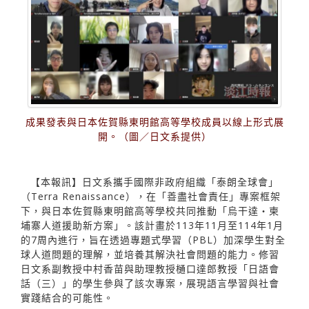
成果發表與日本佐賀縣東明館高等學校成員以線上形式展
開。（圖／日文系提供）
【本報訊】日文系攜手國際非政府組織「泰朗全球會」
（Terra Renaissance），在「善盡社會責任」專案框架
下，與日本佐賀縣東明館高等學校共同推動「烏干達・柬
埔寨人道援助新方案」。該計畫於113年11月至114年1月
的7周內進行，旨在透過專題式學習（PBL）加深學生對全
球人道問題的理解，並培養其解決社會問題的能力。修習
日文系副教授中村香苗與助理教授樋口達郎教授「日語會
話（三）」的學生參與了該次專案，展現語言學習與社會
實踐結合的可能性。