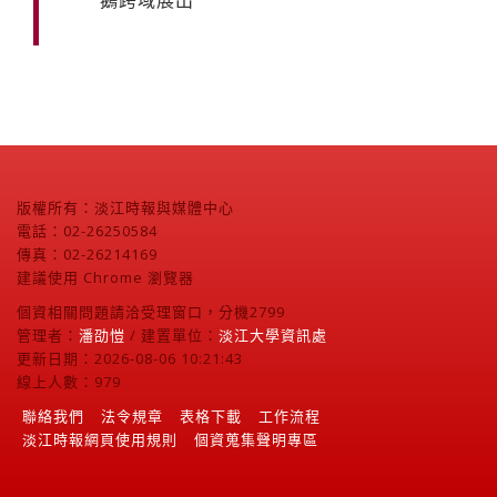
版權所有：淡江時報與媒體中心
電話：02-26250584
傳真：02-26214169
建議使用 Chrome 瀏覽器
個資相關問題請洽受理窗口，分機2799
管理者：
潘劭愷
/ 建置單位：
淡江大學資訊處
更新日期：2026-08-06 10:21:43
線上人數：979
聯絡我們
法令規章
表格下載
工作流程
淡江時報網頁使用規則
個資蒐集聲明專區