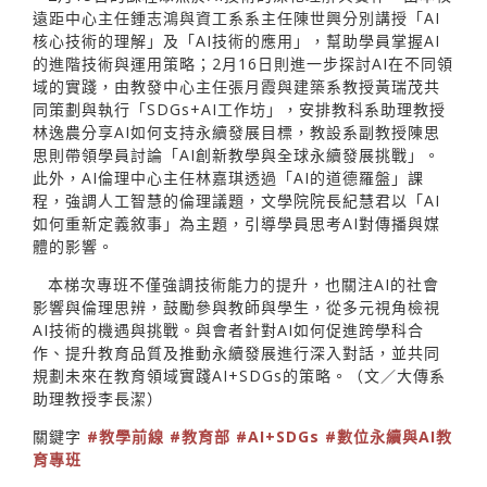
遠距中心主任鍾志鴻與資工系系主任陳世興分別講授「AI
核心技術的理解」及「AI技術的應用」，幫助學員掌握AI
的進階技術與運用策略；2月16日則進一步探討AI在不同領
域的實踐，由教發中心主任張月霞與建築系教授黃瑞茂共
同策劃與執行「SDGs+AI工作坊」，安排教科系助理教授
林逸農分享AI如何支持永續發展目標，教設系副教授陳思
思則帶領學員討論「AI創新教學與全球永續發展挑戰」。
此外，AI倫理中心主任林嘉琪透過「AI的道德羅盤」課
程，強調人工智慧的倫理議題，文學院院長紀慧君以「AI
如何重新定義敘事」為主題，引導學員思考AI對傳播與媒
體的影響。
本梯次專班不僅強調技術能力的提升，也關注AI的社會
影響與倫理思辨，鼓勵參與教師與學生，從多元視角檢視
AI技術的機遇與挑戰。與會者針對AI如何促進跨學科合
作、提升教育品質及推動永續發展進行深入對話，並共同
規劃未來在教育領域實踐AI+SDGs的策略。（文／大傳系
助理教授李長潔）
關鍵字
#教學前線
#教育部
#AI+SDGs
#數位永續與AI教
育專班