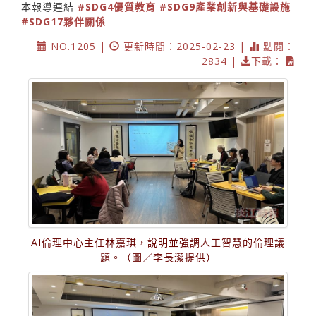
本報導連結
#SDG4優質教育
#SDG9產業創新與基礎設施
#SDG17夥伴關係
NO.1205 |
更新時間：2025-02-23 |
點閱：
2834 |
下載：
AI倫理中心主任林嘉琪，說明並強調人工智慧的倫理議
題。（圖／李長潔提供）