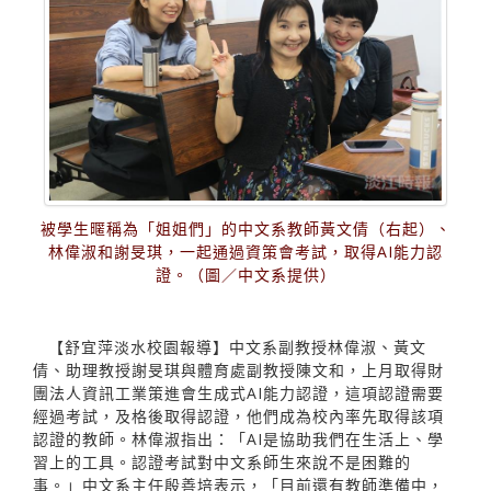
被學生暱稱為「姐姐們」的中文系教師黃文倩（右起）、
林偉淑和謝旻琪，一起通過資策會考試，取得AI能力認
證。（圖／中文系提供）
【舒宜萍淡水校園報導】中文系副教授林偉淑、黃文
倩、助理教授謝旻琪與體育處副教授陳文和，上月取得財
團法人資訊工業策進會生成式AI能力認證，這項認證需要
經過考試，及格後取得認證，他們成為校內率先取得該項
認證的教師。林偉淑指出：「AI是協助我們在生活上、學
習上的工具。認證考試對中文系師生來說不是困難的
事。」中文系主任殷善培表示，「目前還有教師準備中，