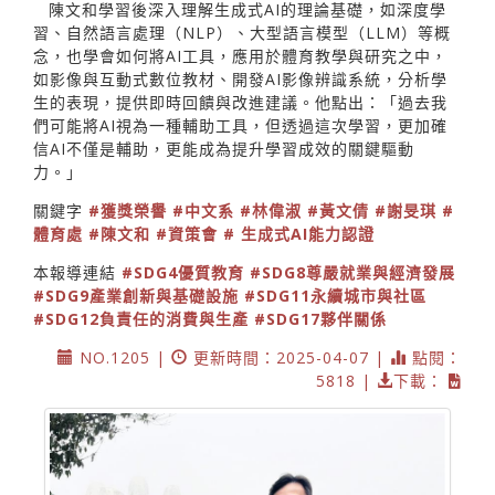
陳文和學習後深入理解生成式AI的理論基礎，如深度學
習、自然語言處理（NLP）、大型語言模型（LLM）等概
念，也學會如何將AI工具，應用於體育教學與研究之中，
如影像與互動式數位教材、開發AI影像辨識系統，分析學
生的表現，提供即時回饋與改進建議。他點出：「過去我
們可能將AI視為一種輔助工具，但透過這次學習，更加確
信AI不僅是輔助，更能成為提升學習成效的關鍵驅動
力。」
關鍵字
#獲獎榮譽
#中文系
#林偉淑
#黃文倩
#謝旻琪
#
體育處
#陳文和
#資策會
# 生成式AI能力認證
本報導連結
#SDG4優質教育
#SDG8尊嚴就業與經濟發展
#SDG9產業創新與基礎設施
#SDG11永續城市與社區
#SDG12負責任的消費與生產
#SDG17夥伴關係
NO.1205 |
更新時間：2025-04-07 |
點閱：
5818 |
下載：