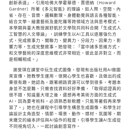
創新表達」，引用哈佛大學霍華德．賈德納（Howard
Gardner）所著《多元智能》的理論，如人際、空間、內
省、存在、音樂、邏輯數理、身體動覺與語言各種智能，
結合文學、繪畫藝術及曼陀羅等跨領域方法與思考模式。
本學期與臺大教授謝舒凱於文學院共同科合開「生成式人
工智慧的人文導論」，訓練學生以AI工具以逐層強化方
式，完成敘事力、關聯力、變異力、分段力、因果力、影
響力等，生成完整敘事。她發現：「當中諸多思維方式，
和文學藝術的深度思維模式非常相近，彼此並非對立，而
是相輔相成。」
謝旻琪在課堂中玩生成式圖像，發現有出版社用AI做圖
來宣傳，她教學生運用，很開心學生也喜歡，且做出的成
果很有趣。她認為，跟著網路資源可以學到很多，考題本
身並不怎麼難，只需查找資料好好準備，「取得認證真的
很不錯，知識量大增之後，還想再考美術方面的生成式
AI，因為要考術科，必須熟悉新軟體，只能等暑假再來學
習了。」她也在課程中引導學生構思生成圖像，和學生討
論設計主角造型、情節、場景、動作、媒材、氛圍等，期
末繳交的繪本評估與AI協作的程度，引導學生讓AI生成從
不同視角切入，一起討論創意寫作。