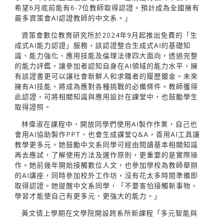
希望6月底前能有6-7位教師取得認證。預計成為全國擁有
最多資策會AI認證教師的中文系。」
資策會數位教育研究所於2024年9月起推出免費的「生
成式AI能力認證」服務，該認證整合生成式AI的基礎知
識、能力強化、應用技能及倫理法律四大面向，透過完整
的能力評鑑，讓參加者認知自身在AI領域的能力水平，擁
有該證書更可以讓社會新鮮人和求職者的履歷鍍金。未來
擁有AI技能，將成為應對各種挑戰的必備條件。教師獲得
此認證，可將相關知識與應用設計在課堂中，也鼓勵學生
取得證照。
林偉淑在課程中，開放同學們使用AI製作作業，自己也
會用AI協助製作PPT，也會生成課堂Q&A，善用AI工具讓
教學更多元。她鼓勵中文系同學可經由閱讀基本相關知識
再去應試，了解使用方法及運作原則，更重要的是實際操
作。她前幾年開始接觸數位人文，也參加學校為教師舉辦
的AI講座，同時參加校外工作坊，沒有花太多時間準備即
取得認證。她提醒中文系同學，「不要害怕接觸新事物，
學習才能使自己有更多元、更強大的能力。」
黃文倩上學期在文學院開設跨系所新課程「多元智能與