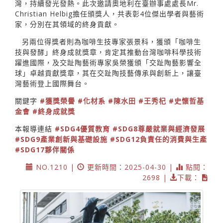
灣，持續發光發熱。此次邀請奧地利在臺辦事處處長Mr.
Christian Helbig擔任頒獎人，共表彰4位傑出學者與藝術
家，分別在其領域的終身貢獻。
另兩位得獎者則為咖啡生技專家張景科，獲頒「咖啡生
技與發酵」終身成就獎章，肯定其推動台灣咖啡科學技術
躍進國際，及交趾陶藝術專家吳榮獲頒「交趾陶藝影響全
球」卓越貢獻獎章，其在交趾陶技藝傳承與創新上，讓臺
灣藝術登上國際舞台。
關鍵字
#獲獎榮譽
#化材系
#陳水田
#王秀杞
#史懷哲基
金會
#終身成就獎
本報導連結
#SDG4優質教育
#SDG8尊嚴就業與經濟發展
#SDG9產業創新與基礎設施
#SDG12負責任的消費與生產
#SDG17夥伴關係
NO.1210 |
更新時間：2025-04-30 |
點閱：
2698 |
下載：