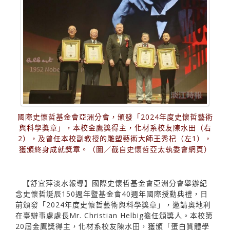
國際史懷哲基金會亞洲分會，頒發「2024年度史懷哲藝術
與科學獎章」，本校金鷹獎得主，化材系校友陳水田（右
2），及曾任本校副教授的雕塑藝術大師王秀杞（左1），
獲頒終身成就獎章。（圖／截自史懷哲亞太執委會網頁）
【舒宜萍淡水報導】國際史懷哲基金會亞洲分會舉辦紀
念史懷哲誕辰150週年暨基金會40週年國際授勳典禮，日
前頒發「2024年度史懷哲藝術與科學獎章」，邀請奧地利
在臺辦事處處長Mr. Christian Helbig擔任頒獎人。本校第
20屆金鷹獎得主，化材系校友陳水田，獲頒「蛋白質體學