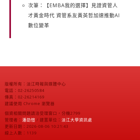
次筆：【EMBA我的選擇】見證資管人
才黃金時代 資管系友黃英哲加速推動AI
數位變革
版權所有：淡江時報與媒體中心
電話：02-26250584
傳真：02-26214169
建議使用 Chrome 瀏覽器
個資相關問題請洽受理窗口，分機2799
管理者：
潘劭愷
/ 建置單位：
淡江大學資訊處
更新日期：2026-08-06 10:21:43
線上人數：1139