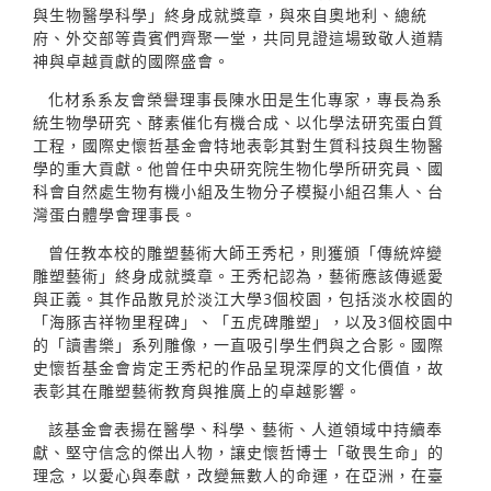
與生物醫學科學」終身成就獎章，與來自奧地利、總統
府、外交部等貴賓們齊聚一堂，共同見證這場致敬人道精
神與卓越貢獻的國際盛會。
化材系系友會榮譽理事長陳水田是生化專家，專長為系
統生物學研究、酵素催化有機合成、以化學法研究蛋白質
工程，國際史懷哲基金會特地表彰其對生質科技與生物醫
學的重大貢獻。他曾任中央研究院生物化學所研究員、國
科會自然處生物有機小組及生物分子模擬小組召集人、台
灣蛋白體學會理事長。
曾任教本校的雕塑藝術大師王秀杞，則獲頒「傳統焠變
雕塑藝術」終身成就獎章。王秀杞認為，藝術應該傳遞愛
與正義。其作品散見於淡江大學3個校園，包括淡水校園的
「海豚吉祥物里程碑」、「五虎碑雕塑」，以及3個校園中
的「讀書樂」系列雕像，一直吸引學生們與之合影。國際
史懷哲基金會肯定王秀杞的作品呈現深厚的文化價值，故
表彰其在雕塑藝術教育與推廣上的卓越影響。
該基金會表揚在醫學、科學、藝術、人道領域中持續奉
獻、堅守信念的傑出人物，讓史懷哲博士「敬畏生命」的
理念，以愛心與奉獻，改變無數人的命運，在亞洲，在臺