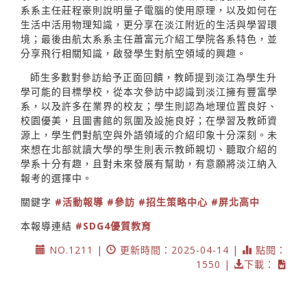
系系主任莊程豪則說明量子電腦的使用原理，以及如何在
生活中活用物理知識，更分享在淡江附近的生活與學習環
境；最後由航太系系主任蕭富元介紹工學院各系特色，並
分享飛行相關知識，啟發學生對航空領域的興趣。
師生多數對參訪給予正面回饋，教師提到淡江為學生升
學可能的目標學校，從本次參訪中認識到淡江擁有豐富學
系，以及許多在業界的校友；學生則認為地理位置良好、
校園優美，且圖書館的氛圍及設施良好；在學習及教師資
源上，學生們對航空與外語領域的介紹印象十分深刻。未
來想在北部就讀大學的學生則表示教師親切、聽取介紹的
學系十分有趣，且對未來發展有幫助，有意願將淡江納入
報考的選擇中。
關鍵字
#活動報導
#參訪
#招生策略中心
#屏北高中
本報導連結
#SDG4優質教育
NO.1211 |
更新時間：2025-04-14 |
點閱：
1550 |
下載：