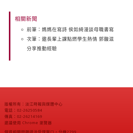
相關新聞
前筆：媽媽在寫詩 侯如綺漫談母職書寫
次筆：邀長輩上課點燃學生熱情 郭馥滋
分享推動經驗
版權所有：淡江時報與媒體中心
電話：02-26250584
傳真：02-26214169
建議使用 Chrome 瀏覽器
個資相關問題請洽受理窗口，分機2799