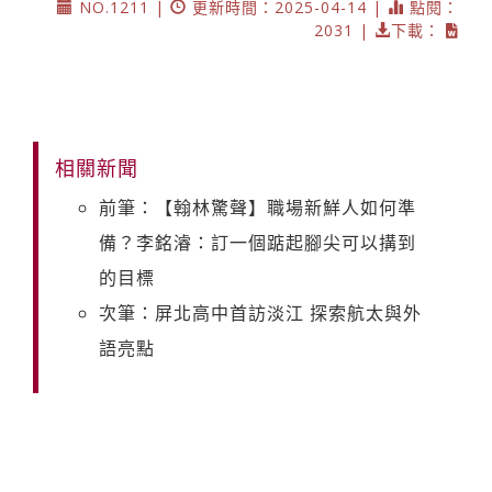
NO.1211 |
更新時間：2025-04-14 |
點閱：
2031 |
下載：
相關新聞
前筆：【翰林驚聲】職場新鮮人如何準
備？李銘濬：訂一個踮起腳尖可以搆到
的目標
次筆：屏北高中首訪淡江 探索航太與外
語亮點