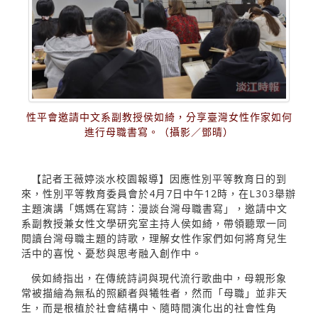
性平會邀請中文系副教授侯如綺，分享臺灣女性作家如何
進行母職書寫。（攝影／鄧晴）
【記者王薇婷淡水校園報導】因應性別平等教育日的到
來，性別平等教育委員會於4月7日中午12時，在L303舉辦
主題演講「媽媽在寫詩：漫談台灣母職書寫」，邀請中文
系副教授兼女性文學研究室主持人侯如綺，帶領聽眾一同
閱讀台灣母職主題的詩歌，理解女性作家們如何將育兒生
活中的喜悅、憂愁與思考融入創作中。
侯如綺指出，在傳統詩詞與現代流行歌曲中，母親形象
常被描繪為無私的照顧者與犧牲者，然而「母職」並非天
生，而是根植於社會結構中、隨時間演化出的社會性角