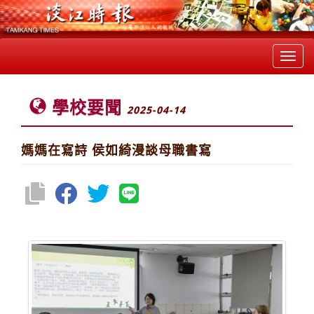
Toggl
navig
學校要聞
2025-04-14
媽媽在寫詩 侯如綺漫談母職書寫