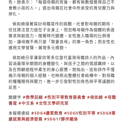
色。她表示：「每個母親的背後，都有無數個覺得自己不
會教小孩的人。」道出母親在社會中所承受的育兒壓力與
掙扎。
侯如綺接著探討母職寫作的挑戰，社會對母親的期待，
往往將注意力放在子女身上，而忽略母親作為個體的表達
需求與創造力。隨著時代變遷，女性進入職場的比例增
加，讓母親不再只是「賢妻良母」的單一角色；而女性也
運用文學發聲，展現多元樣貌。
侯如綺分享潘家欣等多位當代臺灣母職詩人的作品，內
容涵蓋懷孕期間的身體變化、與孩子之間的情感羈絆，以
及在照顧過程中產生的身心疲憊。她指出，這些詩作不僅
揭示母親的個人經驗，也映照出整體社會結構中，對母職
的種種期待與壓力，進一步引發對性別角色與平等議題的
反思。
關鍵字
#教學前線
#性別平等教育委員會
#侯如綺
#母職
書寫
#中文系
#女性文學研究室
本報導連結
#SDG4優質教育
#SDG5性別平等
#SDG8尊
嚴就業與經濟發展
#SDG17夥伴關係