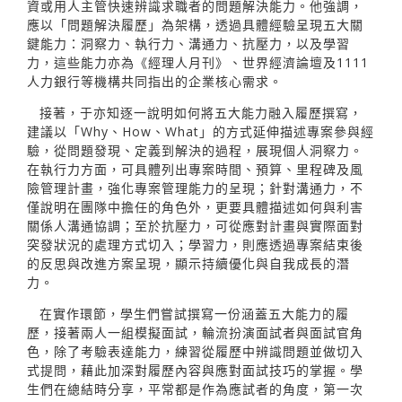
資或用人主管快速辨識求職者的問題解決能力。他強調，
應以「問題解決履歷」為架構，透過具體經驗呈現五大關
鍵能力：洞察力、執行力、溝通力、抗壓力，以及學習
力，這些能力亦為《經理人月刊》、世界經濟論壇及1111
人力銀行等機構共同指出的企業核心需求。
接著，于亦知逐一說明如何將五大能力融入履歷撰寫，
建議以「Why、How、What」的方式延伸描述專案參與經
驗，從問題發現、定義到解決的過程，展現個人洞察力。
在執行力方面，可具體列出專案時間、預算、里程碑及風
險管理計畫，強化專案管理能力的呈現；針對溝通力，不
僅說明在團隊中擔任的角色外，更要具體描述如何與利害
關係人溝通協調；至於抗壓力，可從應對計畫與實際面對
突發狀況的處理方式切入；學習力，則應透過專案結束後
的反思與改進方案呈現，顯示持續優化與自我成長的潛
力。
在實作環節，學生們嘗試撰寫一份涵蓋五大能力的履
歷，接著兩人一組模擬面試，輪流扮演面試者與面試官角
色，除了考驗表達能力，練習從履歷中辨識問題並做切入
式提問，藉此加深對履歷內容與應對面試技巧的掌握。學
生們在總結時分享，平常都是作為應試者的角度，第一次