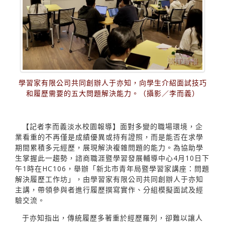
學習家有限公司共同創辦人于亦知，向學生介紹面試技巧
和履歷需要的五大問題解決能力。（攝影／李而義）
【記者李而義淡水校園報導】面對多變的職場環境，企
業看重的不再僅是成績優異或持有證照，而是能否在求學
期間累積多元經歷，展現解決複雜問題的能力。為協助學
生掌握此一趨勢，諮商職涯暨學習發展輔導中心4月10日下
午1時在HC106，舉辦「新北市青年局暨學習家講座：問題
解決履歷工作坊」，由學習家有限公司共同創辦人于亦知
主講，帶領參與者進行履歷撰寫實作、分組模擬面試及經
驗交流。
于亦知指出，傳統履歷多著重於經歷羅列，卻難以讓人