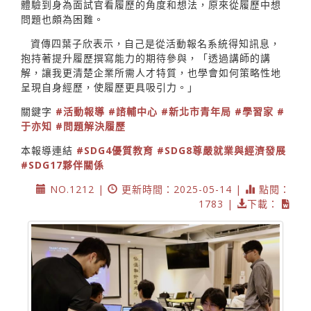
體驗到身為面試官看履歷的角度和想法，原來從履歷中想
問題也頗為困難。
資傳四葉子欣表示，自己是從活動報名系統得知訊息，
抱持著提升履歷撰寫能力的期待參與，「透過講師的講
解，讓我更清楚企業所需人才特質，也學會如何策略性地
呈現自身經歷，使履歷更具吸引力。」
關鍵字
#活動報導
#諮輔中心
#新北市青年局
#學習家
#
于亦知
#問題解決履歷
本報導連結
#SDG4優質教育
#SDG8尊嚴就業與經濟發展
#SDG17夥伴關係
NO.1212 |
更新時間：2025-05-14 |
點閱：
1783 |
下載：