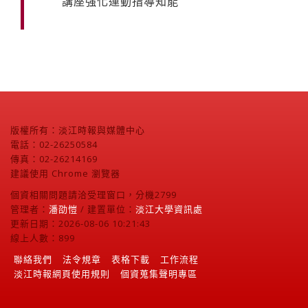
講座強化運動指導知能
版權所有：淡江時報與媒體中心
電話：02-26250584
傳真：02-26214169
建議使用 Chrome 瀏覽器
個資相關問題請洽受理窗口，分機2799
管理者：
潘劭愷
/ 建置單位：
淡江大學資訊處
更新日期：2026-08-06 10:21:43
線上人數：899
聯絡我們
法令規章
表格下載
工作流程
淡江時報網頁使用規則
個資蒐集聲明專區