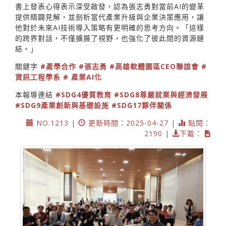
書上發表心得表示深受啟發，認為張志勇對當前AI的變革
提供精闢見解，並剖析當代產業升級與企業決策應用，讓
他對於未來AI技術導入策略有更明確的思考方向。「這樣
的跨界對話，不僅擴展了視野，也強化了彼此間的資源鏈
結。」
關鍵字
#產學合作
#張志勇
#高雄軟體園區CEO聯誼會
#
資訊工程學系
# 產業AI化
本報導連結
#SDG4優質教育
#SDG8尊嚴就業與經濟發展
#SDG9產業創新與基礎設施
#SDG17夥伴關係
NO.1213 |
更新時間：2025-04-27 |
點閱：
2190 |
下載：