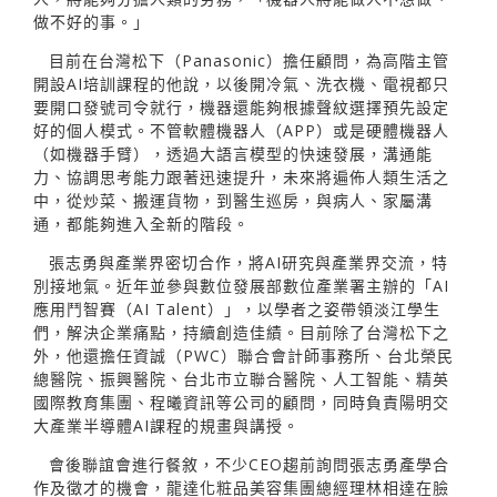
做不好的事。」
目前在台灣松下（Panasonic）擔任顧問，為高階主管
開設AI培訓課程的他說，以後開冷氣、洗衣機、電視都只
要開口發號司令就行，機器還能夠根據聲紋選擇預先設定
好的個人模式。不管軟體機器人（APP）或是硬體機器人
（如機器手臂），透過大語言模型的快速發展，溝通能
力、協調思考能力跟著迅速提升，未來將遍佈人類生活之
中，從炒菜、搬運貨物，到醫生巡房，與病人、家屬溝
通，都能夠進入全新的階段。
張志勇與產業界密切合作，將AI研究與產業界交流，特
別接地氣。近年並參與數位發展部數位產業署主辦的「AI
應用鬥智賽（AI Talent）」，以學者之姿帶領淡江學生
們，解決企業痛點，持續創造佳績。目前除了台灣松下之
外，他還擔任資誠（PWC）聯合會計師事務所、台北榮民
總醫院、振興醫院、台北市立聯合醫院、人工智能、精英
國際教育集團、程曦資訊等公司的顧問，同時負責陽明交
大產業半導體AI課程的規畫與講授。
會後聯誼會進行餐敘，不少CEO趨前詢問張志勇產學合
作及徵才的機會，龍達化粧品美容集團總經理林相達在臉