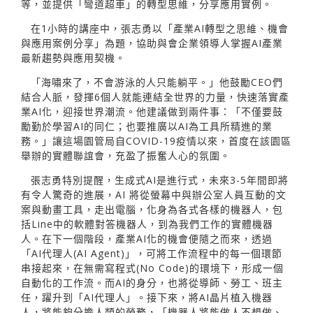
等，並提供「彎道超車」的轉型思維，分享應用實例。
在1小時的講座中，張志勇以「產業AI轉型之思維、機會
與應用案例分享」為題，協助與會企業領導人掌握AI產業
最新趨勢與應用契機。
「海嘯來了，不會游泳的人只能躺平。」他鼓勵CEO們
結合人脈，發揮6個人就能連結全世界的力量，快速落實產
業AI化，迎接世界潮流。他建議做到兩件事：「不僅要鼓
勵勤於學習AI的同仁；也要推廣以AI為工具所精進的業
務。」讓這場園管局自COVID-19疫情以來，首度在該園區
舉辦的實體聯誼會，充盈了振奮人心的氛圍。
張志勇特別提醒，生成式AI是進行式，未來3-5年間即將
有令人驚奇的進展，AI 將從螢幕中與辦公室人員互動的文
案與動畫工具，走出電腦，化身為各式各樣的機器人，包
括Line中的軟體對答機器人，到為我們工作的實體機器
人。在下一個階段，產業AI化的機會便隨之而來，透過
「AI代理人(AI Agent)」，可將工作流程中的每一個環節
串接起來，在無需寫程式(No Code)的環境下，形成一個
自動化的工作流。而AI的身分，也將從導師、勞工、班主
任，躍升到「AI代理人」。接下來，將AI晶片植入機器
人，將能夠分擔人類的勞務，「機器人將能做人不想做、