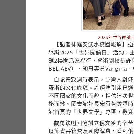
2025年世界閱
【記者林庭安淡水校園報導】適
舉辧2025「世界閱讀日」活動，
館2樓閱活區舉行，學術副校長許輝
BELIAEV）、領事專員Varg
白記禮致詞時表示，台灣人對俄
羅斯的文化底蘊。許輝煌引用已逝
不同國家的文化面貌，相信這次世
祕面紗。圖書館館長宋雪芳致詞時
館首頁的「世界文學」專區，歡迎
戴萬欽則回憶創立俄文系的辛苦
以節省書籍費及國際運費，看到俄