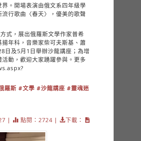
世界。開場表演由俄文系四年級學
斯流行歌曲〈春天〉，優美的歌聲
等方式，展出俄羅斯文學作家普希
基揚年科，音樂家柴可夫斯基、蕭
8日及5月1日舉辦沙龍講座；為增
禮活動，歡迎大家踴躍參與。更多
ws.aspx?
俄羅斯
#文學
#沙龍講座
#靈魂迷
27 |
點閱：2724 |
下載：