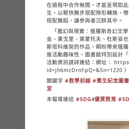
在過程中合作無間，才能呈現如此
生，以輕快舞步搭配隊形轉換，帶
搭配舞蹈，讓參與者沉醉其中。
「魔幻與現實：俄羅斯奇幻文學
金、果戈里、萊蒙托夫、杜斯妥也
斯塔科維契的作品，期盼帶來俄羅
進活動趣味性，圖書館特別設計「
活動資訊請詳連結：網址：
https
id=jh6mzDrnFpQ=&Sn=1220
關鍵字
#教學前線
#覺生紀念圖
宮
本報導連結
#SDG4優質教育
#S