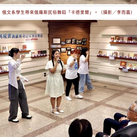
俄文系學生帶來俄羅斯民俗舞蹈「卡德里爾」。（攝影／李而義）