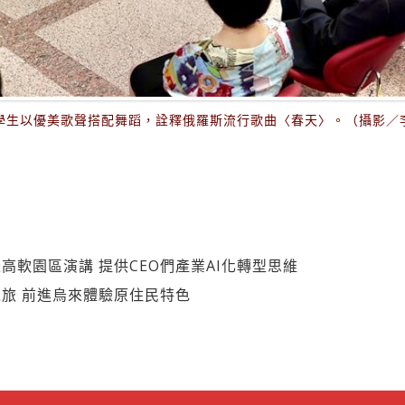
學生以優美歌聲搭配舞蹈，詮釋俄羅斯流行歌曲〈春天〉。（攝影／
高軟園區演講 提供CEO們產業AI化轉型思維
旅 前進烏來體驗原住民特色