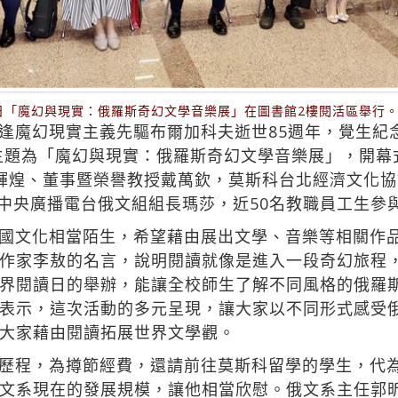
讀日「魔幻與現實：俄羅斯奇幻文學音樂展」在圖書館2樓閱活區舉行
逢魔幻現實主義先驅布爾加科夫逝世85週年，覺生紀
主題為「魔幻與現實：俄羅斯奇幻文學音樂展」，開幕式
煌、董事暨榮譽教授戴萬欽，莫斯科台北經濟文化協調委
ina、中央廣播電台俄文組組長瑪莎，近50名教職員工生參
國文化相當陌生，希望藉由展出文學、音樂等相關作
作家李敖的名言，說明閱讀就像是進入一段奇幻旅程
界閱讀日的舉辦，能讓全校師生了解不同風格的俄羅
表示，這次活動的多元呈現，讓大家以不同形式感受
大家藉由閱讀拓展世界文學觀。
歷程，為撙節經費，還請前往莫斯科留學的學生，代
文系現在的發展規模，讓他相當欣慰。俄文系主任郭