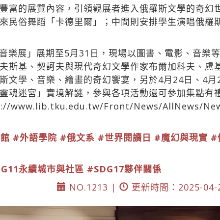
豐富的展覽內容，引領觀展者進入俄羅斯文學的奇幻
來民俗舞蹈「卡德里爾」；中間則安排學生演唱俄羅
音樂展」展期至5月31日，現場以圖書、電影、音樂
夫斯基、契訶夫與現代奇幻文學作家布爾加科夫、盧
斯文學、音樂、繪畫的奇幻饗宴，另於4月24日、4月2
靈魂迷宮」實境解謎，參與各項活動還可參加集點有
://www.lib.tku.edu.tw/Front/News/AllNews/Ne
）
書館
#外語學院
#俄文系
#世界閱讀日
#魔幻與現實
#
DG11永續城市與社區
#SDG17夥伴關係
NO.1213 |
更新時間：2025-04-