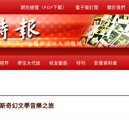
期別總覽（PDF下載）
電子報訂閱
關於我們
視界
學生大代誌
校友動態
特刊
影像資料庫
羅斯奇幻文學音樂之旅