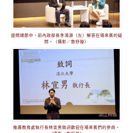
提問環節中，前內政部長李鴻源（左）解答在場來賓的疑
問。（攝影／詹妤璇）
推廣教育處執行長林宜男致詞歡迎在場來賓們的參與。