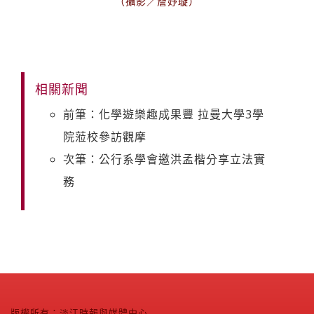
（攝影／詹妤璇）
相關新聞
前筆：化學遊樂趣成果豐 拉曼大學3學
院蒞校參訪觀摩
次筆：公行系學會邀洪孟楷分享立法實
務
版權所有：淡江時報與媒體中心