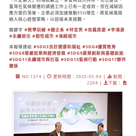
臺灣在氣候變遷的調適工作上已有一定成效，但在減碳因
應方面仍落後，企業必須加速推動ESG理念，將氣候風險
納入核心經營策略，以迎接未來挑戰。
關鍵字
#教學前線
#國企系
#林宜男
#信義房屋
#李鴻源
#永續居住
#韌性城市
#海綿城市
本報導連結
#SDG3良好健康和福祉
#SDG4優質教育
#SDG8尊嚴就業與經濟發展
#SDG9產業創新與基礎設施
#SDG11永續城市與社區
#SDG13氣候行動
#SDG17夥伴
關係
NO.1214 |
更新時間：2025-05-04 |
點閱：
2204 |
下載：