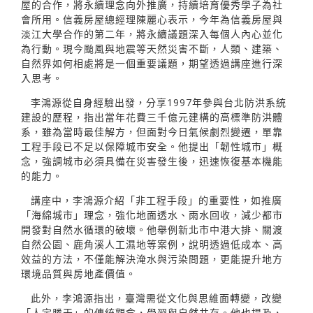
屋的合作，將永續理念向外推廣，持續培育優秀學子為社
會所用。信義房屋總經理陳麗心表示，今年為信義房屋與
淡江大學合作的第二年，將永續議題深入每個人內心並化
為行動。現今颱風與地震等天然災害不斷，人類、建築、
自然界如何相處將是一個重要議題，期望透過講座進行深
入思考。
李鴻源從自身經驗出發，分享1997年參與台北防洪系統
建設的歷程，指出當年花費三千億元建構的高標準防洪體
系，雖為當時最佳解方，但面對今日氣候劇烈變遷，單靠
工程手段已不足以保障城市安全。他提出「韌性城市」概
念，強調城市必須具備在災害發生後，迅速恢復基本機能
的能力。
講座中，李鴻源介紹「非工程手段」的重要性，如推廣
「海綿城市」理念，強化地面透水、雨水回收，減少都市
開發對自然水循環的破壞。他舉例新北市中港大排、關渡
自然公園、鹿角溪人工濕地等案例，說明透過低成本、高
效益的方法，不僅能解決淹水與污染問題，更能提升地方
環境品質與房地產價值。
此外，李鴻源指出，臺灣需從文化與思維面轉變，改變
「人定勝天」的傳統觀念，學習與自然共存。他也提及，