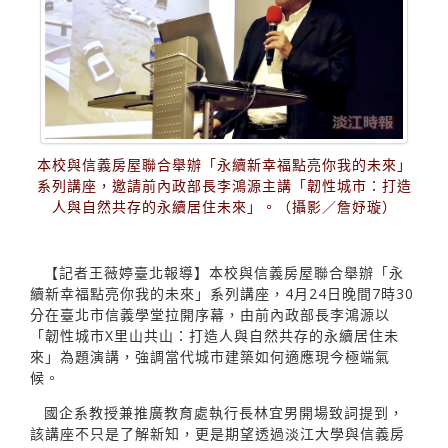
本校與信義房屋聯合舉辦「永續新幸福點亮你我的未來」
系列講座，邀請前內政部長李鴻源主講「韌性城市：打造
人與自然共存的永續居住未來」。（攝影／詹妤璇）
【記者王薇婷臺北報導】本校與信義房屋聯合舉辦「永
續新幸福點亮你我的未來」系列講座，4月24日晚間7時30
分在臺北市信義學堂拉開序幕，由前內政部長李鴻源以
「韌性城市X里山共山：打造人與自然共存的永續居住未
來」為題演講，強調當代城市建築如何適應現今極端氣
候。
國企系教授兼推廣教育處執行長林宜男開場致詞提到，
該講座不只是了解新知，更是期望透過淡江大學與信義房