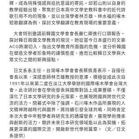
釋，成為特殊情感與抵抗意識的寄託。邱若山則以自身的
教學經驗出發，聚焦於日本高中文學史教科書中的近代詩
歌引用不均的現象，並以台灣學者林丕雄、林水福的啄木
短歌翻譯為例，探討文學翻譯在教育現場的重要意義。
大會特別邀請前韓國文學會會長嚴仁卿進行口頭報告，
探討韓日兩國文學教育的現況。她從當今日本盛行的文豪
ACG熱潮切入，指出文學教育所面臨的危機，並分析韓國
在塑造文學者形象時的謹慎態度，進而比較韓日文學與大
眾文化之間的新興接點。
日文系系主任，台灣啄木學會會長蔡佩青表示，自接任
會長以來，深感恩師林丕雄教授的恩澤，積極促成此次自
1991年以來第二度在淡江大學舉辦的國際啄木學會台灣大
會。此次研討會在學術發表與國際對話上成果豐碩，不僅
深化了日本文學研究的多元探索，也展現跨國與跨世代交
流的活力。閉幕式中除了強調，石川啄木作品所展現的人
文精神跨越時代與國界，將持續引發全球共鳴，同時肯定
本次大會中年輕學者與研究生的踴躍發表，展現學術傳承
與創新的活力，期許未來日本研究領域能以此為契機，拓
展更深廣的國際交流，開啟新世代學術篇章。（文／日文
系提供）