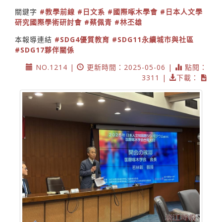
關鍵字
#教學前線
#日文系
#國際啄木學會
#日本人文學
研究國際學術研討會
#蔡佩青
#林丕雄
本報導連結
#SDG4優質教育
#SDG11永續城市與社區
#SDG17夥伴關係
NO.1214 |
更新時間：2025-05-06 |
點閱：
3311 |
下載：