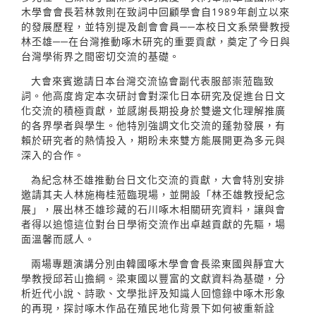
木學會會長若林敦則在致詞中回顧學會自1989年創立以來
的發展歷程，並特別提及創會會員──本校日文系榮譽教授
林丕雄──在台灣推動啄木研究的重要貢獻，奠定了今日與
台灣學術界之間密切交流的基礎。
大會來賓邀請日本台灣交流協會副代表服部崇蒞臨致
詞。他高度肯定本次研討會對深化日本研究及促進台日文
化交流的積極貢獻，並感謝長期投身於雙邊文化理解推廣
的各界學者與學生。他特別強調文化交流的蓬勃發展，有
賴於研究者的熱情投入，期盼未來雙方能展開更為多元與
深入的合作。
為紀念林丕雄推動台日文化交流的貢獻，大會特別安排
邀請其夫人林施梅桂蒞臨現場，並開設「林丕雄教授紀念
展」，展出林丕雄珍藏的石川啄木相關研究資料，讓與會
者得以追憶這位對台日學術交流作出卓越貢獻的先驅，場
面溫馨而感人。
兩場專題演講分別由韓國啄木學會會長梁東國與靜宜大
學教授邱若山擔綱。梁東國以豐富的文獻資料為基礎，分
析近代小說、詩歌、文學批評及知識人回憶錄中啄木形象
的再現，探討啄木作品在殖民地化背景下如何被重新詮