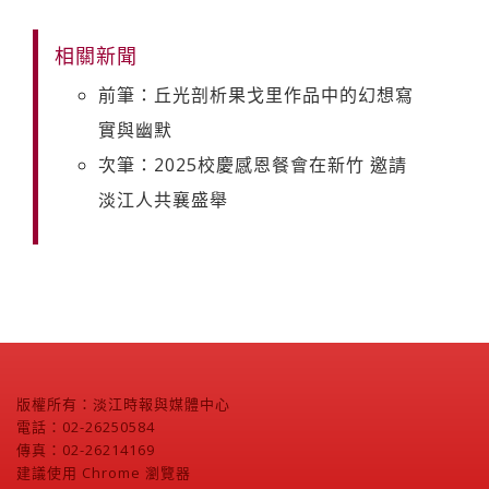
相關新聞
前筆：丘光剖析果戈里作品中的幻想寫
實與幽默
次筆：2025校慶感恩餐會在新竹 邀請
淡江人共襄盛舉
版權所有：淡江時報與媒體中心
電話：02-26250584
傳真：02-26214169
建議使用 Chrome 瀏覽器