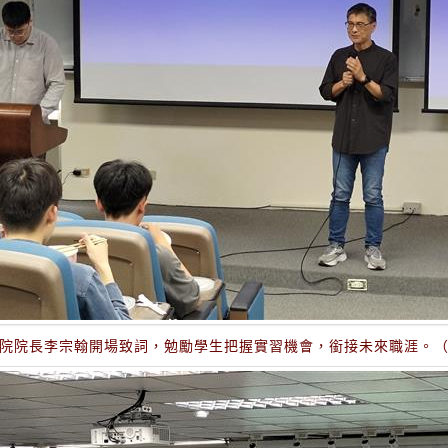
學院院長李宗翰開場致詞，勉勵學生把握實習機會，銜接未來職涯。