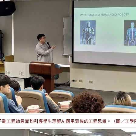
子副工程師黃鼎鈞引導學生理解AI應用背後的工程思維。（圖／工學