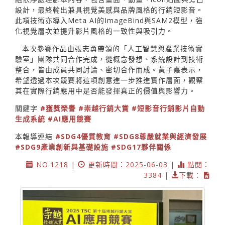
設計，最終輸出兼具視覺美感與品牌風格的行銷短影音。
此項技術亦導入Meta AI的ImageBind與SAM2模型，強
化視覺層次並提升影片風格的一致性與吸引力。
本次參賽作品由張志勇帶領的「人工智慧與產業技術實
驗室」團隊共同合作完成，從概念發想、系統設計到技術
整合，皆由成員共同討論、密切合作而成。黃子嘉表示，
希望透過本次競賽將這項創意進一步推進實作層面，觀察
其在實際行銷應用中是否能發揮真正的價值與影響力。
關鍵字
#獲獎榮譽
#崇越行銷大賞
#短影音行銷影片自動
生成系統
#AI應用競賽
本報導連結
#SDG4優質教育
#SDG8尊嚴就業與經濟發展
#SDG9產業創新與基礎設施
#SDG17夥伴關係
NO.1218 |
更新時間：2025-06-03 |
點閱：
3384 |
下載：