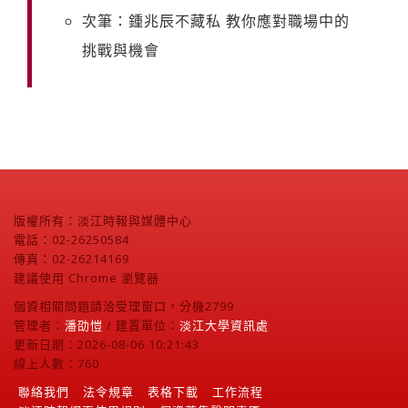
次筆：鍾兆辰不藏私 教你應對職場中的
挑戰與機會
版權所有：淡江時報與媒體中心
電話：02-26250584
傳真：02-26214169
建議使用 Chrome 瀏覽器
個資相關問題請洽受理窗口，分機2799
管理者：
潘劭愷
/ 建置單位：
淡江大學資訊處
更新日期：2026-08-06 10:21:43
線上人數：760
聯絡我們
法令規章
表格下載
工作流程