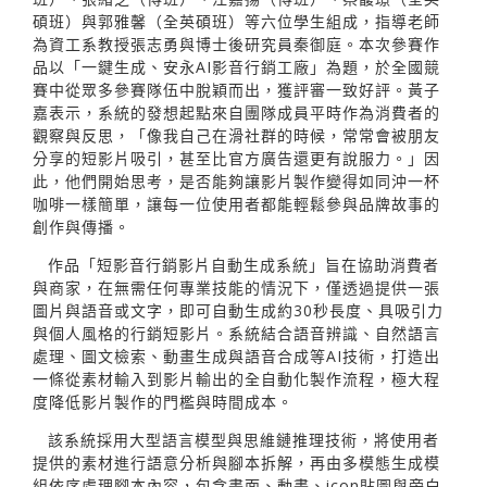
碩班）與郭雅馨（全英碩班）等六位學生組成，指導老師
為資工系教授張志勇與博士後研究員秦御庭。本次參賽作
品以「一鍵生成、安永AI影音行銷工廠」為題，於全國競
賽中從眾多參賽隊伍中脫穎而出，獲評審一致好評。黃子
嘉表示，系統的發想起點來自團隊成員平時作為消費者的
觀察與反思，「像我自己在滑社群的時候，常常會被朋友
分享的短影片吸引，甚至比官方廣告還更有說服力。」因
此，他們開始思考，是否能夠讓影片製作變得如同沖一杯
咖啡一樣簡單，讓每一位使用者都能輕鬆參與品牌故事的
創作與傳播。
作品「短影音行銷影片自動生成系統」旨在協助消費者
與商家，在無需任何專業技能的情況下，僅透過提供一張
圖片與語音或文字，即可自動生成約30秒長度、具吸引力
與個人風格的行銷短影片。系統結合語音辨識、自然語言
處理、圖文檢索、動畫生成與語音合成等AI技術，打造出
一條從素材輸入到影片輸出的全自動化製作流程，極大程
度降低影片製作的門檻與時間成本。
該系統採用大型語言模型與思維鏈推理技術，將使用者
提供的素材進行語意分析與腳本拆解，再由多模態生成模
組依序處理腳本內容，包含畫面、動畫、icon貼圖與旁白