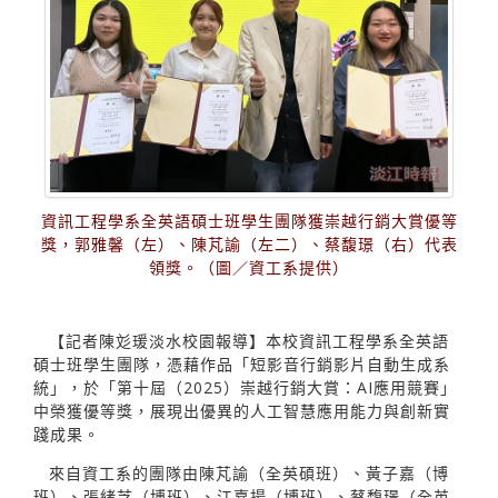
資訊工程學系全英語碩士班學生團隊獲崇越行銷大賞優等
獎，郭雅馨（左）、陳芃諭（左二）、蔡馥璟（右）代表
領獎。（圖／資工系提供）
【記者陳彣瑗淡水校園報導】本校資訊工程學系全英語
碩士班學生團隊，憑藉作品「短影音行銷影片自動生成系
統」，於「第十屆（2025）崇越行銷大賞：AI應用競賽」
中榮獲優等獎，展現出優異的人工智慧應用能力與創新實
踐成果。
來自資工系的團隊由陳芃諭（全英碩班）、黃子嘉（博
班）、張緒芝（博班）、江嘉揚（博班）、蔡馥璟（全英