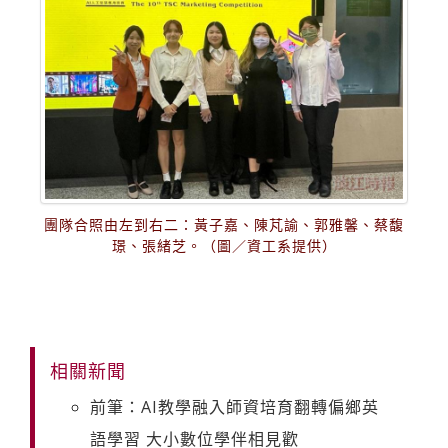
團隊合照由左到右二：黃子嘉、陳芃諭、郭雅馨、蔡馥
璟、張緒芝。（圖／資工系提供）
相關新聞
前筆：AI教學融入師資培育翻轉偏鄉英
語學習 大小數位學伴相見歡