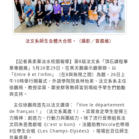
法文系師生全體大合照。（攝影／曾晨維）
【記者黃柔蓁淡水校園報導】第8屆法文系「頂石課程畢
業專題展」5月26至29日，在黑天鵝展示廳舉辦，以
「Entre 8 et l'infini」（在8與無限之間）為題，26日上
午10時舉行開幕式，外語學院院長林怡弟、法文系系主任
徐鵬飛、教授梁蓉、鄭安群等教師皆到場給予學生們勉勵
與支持。
主任徐鵬飛首先以法文讚頌：「Vive le département
de français！」（法文系萬歲！）。梁蓉肯定學生發揮三
力精神：創造力、行動力與團結力。除了流行音樂組長法
文四朱恩喬獻唱《c'est si bon》，法籍助教Nicola也帶領
8位學生合唱《Les Champs-Elysées》，現場近百位師生
共襄盛舉。