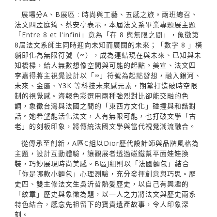
展場分A、B展區 : 時尚與工藝、五感之旅。兩班總召、
法文四孟庭筠、蔡安亭表示，本屆法文系畢業專題展主題
「Entre 8 et l'infini」意為「在 8 與無限之間」，象徵第
8屆法文系師生同時迎向未知而廣闊的未來；「數字 8 」橫
躺即化為無限符號（∞），成為連結現在與未來、已知與未
知橋樑，給人無數想像空間與可能的起點。美宣、法文四
李嘉得將主視覺設計以「∞」符號為起點發想，融入銀河、
未來、金屬、Y3K 等科技未來感元素，期望打造破時空限
制的視覺感。海報色彩選用兩種強烈對比卻能交融的色
調，象徵台灣與法國之間的「東西方文化」碰撞與和諧對
話。她希望能活化法文，人有無限可能，也打破文學「古
老」的刻板印象，將傳統法國文學與當代視覺潮流融合。
從傳承至創新，A區C組以Dior歷代設計師與品牌風格為
主題，設計互動體驗，讓觀展者透過磁鐵幫平面娃娃換
裝，巧妙展現時尚美感。B區J組則以「法國麵包」結合
「你是哪款小麵包」心理測驗，充分發揮創意與巧思。歷
史四、雙主修法文生吳沂哲熱愛歷史，以自己有興趣的
「紋章」歷史與象徵為題，以一人之力將法文與歷史兩系
特色結合，感念先祖留下的寶貴遺產故事，令人印象深
刻。