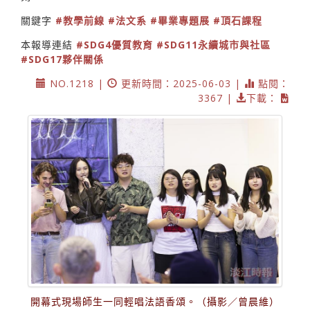
關鍵字
#教學前線
#法文系
#畢業專題展
#頂石課程
本報導連結
#SDG4優質教育
#SDG11永續城市與社區
#SDG17夥伴關係
NO.1218 |
更新時間：2025-06-03 |
點閱：
3367 |
下載：
開幕式現場師生一同輕唱法語香頌。（攝影／曾晨維）