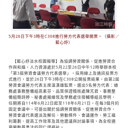
5月26日下午3時在C308進行勞方代表選舉開票。（攝影／
藍心妤）
【藍心妤淡水校園報導】為協調勞資關係、促進勞資合
作與和諧，人力資源處於5月22至26日中午12時舉辦本校
「第3屆勞資會議勞方代表選舉」，採用線上及通訊投票方
式進行，並於26日下午3時在C308公開投票結果，由第2屆
勞資會議勞方代表主席溫漢雄監票，選出5名勞方代表：總
務處事務整備組高素芬、品質保證稽核處陳芃君、事務整
備組簡詩婷、秘書處揭維恆及學務處住宿輔導組呂學明，
任期將自114年6月22日起至118年6月21日，在每3個月的
固定會議中，可提出關於協調勞資關係、促進勞資合作、
勞資會議代表選派及解任、勞動條件、會議運作、勞工福
利籌劃、提高工作效率及其他建議與討論事項，為全校適
用勞動基準法的同仁謀福祉。