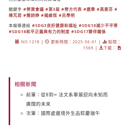
關鍵字
#勞資會議
#第3屆
#勞方代表
#選舉
#高素芬
#
陳芃君
#簡詩婷
#揭維恆
#呂學明
本報導連結
#SDG3良好健康和福祉
#SDG10減少不平等
#SDG16和平正義與有力的制度
#SDG17夥伴關係
NO.1218 |
更新時間：2025-06-01 |
點閱：
1569 |
下載：
相關新聞
前筆：從8到∞ 法文系畢展迎向未知而
廣闊的未來
次筆：國際處邀境外生品粽慶端午