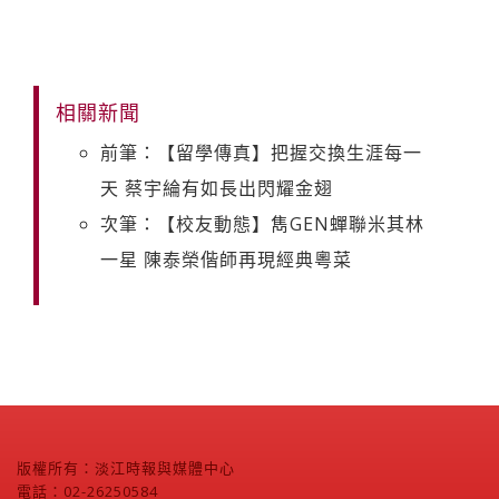
相關新聞
前筆：【留學傳真】把握交換生涯每一
天 蔡宇綸有如長出閃耀金翅
次筆：【校友動態】雋GEN蟬聯米其林
一星 陳泰榮偕師再現經典粵菜
版權所有：淡江時報與媒體中心
電話：02-26250584