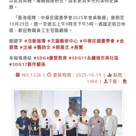
以此為契機，繼續精進研究，探索更為多元的美術史課
題。
「藝海揚輝：中華民國畫學會2025年會員聯展」展期至
10月29日，週一至週五上午9時至下午5時，遇國定假日休
館，歡迎教職員工生蒞臨觀展。
關鍵字
#活動報導
#文錙藝術中心
#中華民國畫學會
#金
爵獎
#沈禎
#龔詩文
#開幕式
#展覽
本報導連結
#SDG4優質教育
#SDG11永續城市與社區
#SDG17夥伴關係
NO.1226 |
更新時間：2025-10-15 |
點閱：
1360 |
下載：