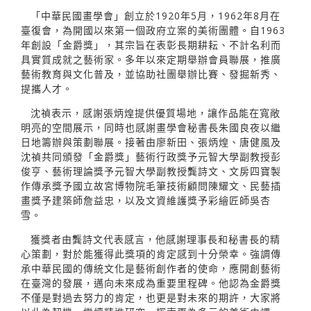
「中華民國畫學會」創立於1920年5月，1962年8月在
臺復會，為開國以來第一個政府立案的美術團體。自1963
年創設「金爵獎」，其宗旨在表彰長期耕耘、不計名利而
具實質成就之藝術家。多年以來定期舉辦會員聯展，推廣
藝術教育與文化普及，並協助社團舉辦比賽、發掘新秀、
提攜人才。
沈禎表示，感謝張炳煌提供優質場地，讓作品能在寬敞
明亮的空間展示，同時也感謝畫學會秘書長朱國良夜以繼
日地籌辦與策劃聯展。接著由廖新田、張炳煌、唐健風及
沈禎共同頒發「金爵獎」藝術行政獎予元智大學副教授彭
俊亨、藝術理論獎予元智大學副教授龔詩文、文房四寶製
作傳承獎予國立故宮博物院毛筆技術顧問陳耀文、民藝插
畫獎予建築師詹益忠，以及文資維護獎予彩繪匠師吳杏
雪。
獲獎者由龔詩文代表感言，他感謝理事長和秘書長的精
心策劃，對於能獲得此獎項的肯定感到十分榮幸。強調傳
承中華民國的傳統文化是藝術創作者的使命，應開創藝術
在臺灣的發展，邁向未來成為重要里程碑。他認為金爵獎
不僅是對過去努力的肯定，也更是對未來的期許，大家將