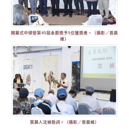
開幕式中頒發第45屆金爵獎予5位獲獎者。（攝影／曾晨
維）
策展人沈禎致詞。（攝影／曾晨維）