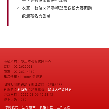
手企業數位永續轉型成果
次筆：數位ｘ淨零轉型黑客松大賽開跑
歡迎報名秀創意
版權所有：淡江時報與媒體中心
電話：02-26250584
傳真：02-26214169
建議使用 Chrome 瀏覽器
個資相關問題請洽受理窗口，分機2799
管理者：
潘劭愷
/ 建置單位：
淡江大學資訊處
更新日期：2026-08-06 10:21:43
線上人數：989
聯絡我們
法令規章
表格下載
工作流程