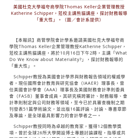
美國杜克大學福夸商學院Thomas Keller企業管理教授
Katherine Schipper，蒞校主講熊貓講座，探討財務報導
「重大性」。（圖／會計系提供）
【本報訊】商管學院會計學系邀請美國杜克大學福夸商
學院Thomas Keller企業管理教授Katherine Schipper，
蒞校主講熊貓講座，將於10月16日下午2時，主講「What
Do We Know about Materiality?」，探討財務報導的
「重大性」。
Schipper教授為美國會計學界與財務報告領域的權威學
者，現任國際會計教育與研究協會（IAAER）理事長，曾
任美國會計學會（AAA）理事長及美國財務會計準則委員
會（FASB）董事會成員。其研究橫跨審計、財務報導、會
計準則制定與公司財務等領域，至今已於具審查機制之期
刊發表51篇學術論文，並出版16篇評論、討論、專書章節
及專論，是全球最具影響力的會計學者之一。
Schipper教授同時為卓越的教育家，獲得12個教學獎
項，曾於全球26所大學開設博士專題討論課程，指導或共