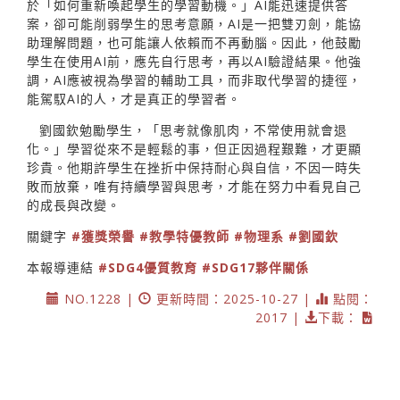
於「如何重新喚起學生的學習動機。」AI能迅速提供答
案，卻可能削弱學生的思考意願，AI是一把雙刃劍，能協
助理解問題，也可能讓人依賴而不再動腦。因此，他鼓勵
學生在使用AI前，應先自行思考，再以AI驗證結果。他強
調，AI應被視為學習的輔助工具，而非取代學習的捷徑，
能駕馭AI的人，才是真正的學習者。
劉國欽勉勵學生，「思考就像肌肉，不常使用就會退
化。」學習從來不是輕鬆的事，但正因過程艱難，才更顯
珍貴。他期許學生在挫折中保持耐心與自信，不因一時失
敗而放棄，唯有持續學習與思考，才能在努力中看見自己
的成長與改變。
關鍵字
#獲獎榮譽
#教學特優教師
#物理系
#劉國欽
本報導連結
#SDG4優質教育
#SDG17夥伴關係
NO.1228 |
更新時間：2025-10-27 |
點閱：
2017 |
下載：