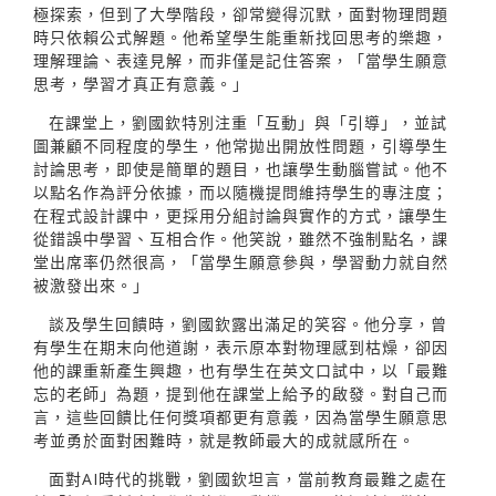
極探索，但到了大學階段，卻常變得沉默，面對物理問題
時只依賴公式解題。他希望學生能重新找回思考的樂趣，
理解理論、表達見解，而非僅是記住答案，「當學生願意
思考，學習才真正有意義。」
在課堂上，劉國欽特別注重「互動」與「引導」，並試
圖兼顧不同程度的學生，他常拋出開放性問題，引導學生
討論思考，即使是簡單的題目，也讓學生動腦嘗試。他不
以點名作為評分依據，而以隨機提問維持學生的專注度；
在程式設計課中，更採用分組討論與實作的方式，讓學生
從錯誤中學習、互相合作。他笑說，雖然不強制點名，課
堂出席率仍然很高，「當學生願意參與，學習動力就自然
被激發出來。」
談及學生回饋時，劉國欽露出滿足的笑容。他分享，曾
有學生在期末向他道謝，表示原本對物理感到枯燥，卻因
他的課重新產生興趣，也有學生在英文口試中，以「最難
忘的老師」為題，提到他在課堂上給予的啟發。對自己而
言，這些回饋比任何獎項都更有意義，因為當學生願意思
考並勇於面對困難時，就是教師最大的成就感所在。
面對AI時代的挑戰，劉國欽坦言，當前教育最難之處在