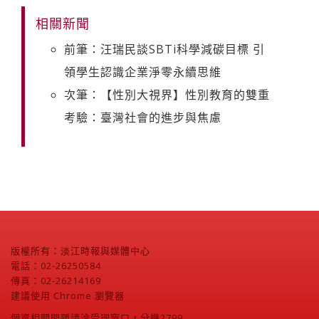
相關新聞
前筆：汪瑞民談SBTi科學減碳目標 引
領學生認識企業淨零永續思維
次筆：【性別大視界】性別教育的雙重
考驗：臺灣社會的進步與焦慮
版權所有：淡江時報與媒體中心
電話：02-26250584
傳真：02-26214169
建議使用 Chrome 瀏覽器
個資相關問題請洽受理窗口，分機2799