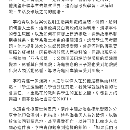
他期望帶領學生去觀察世界，進而思考與學習，理解知
識、生活及環境之間的關聯。
李柏青以多個案例說明生活與知識的連結，例如，蛤蜊
如何鑽入土裡、蛤蜊殼與茭白筍殼的廢物利用、潰壩事件
的發生原因，以及如何在河堤上建造橋墩，透過故事串聯
到機械系、化學系及土木系的相關知識，誘發學生思考問
題。他也提到淡水的生態與環境變遷，曾是河岸防護重要
屏障的紅樹林，因長勢過於驚人而被移除，但卻出現另外
一種植物「互花米草」；公司田溪因堤防與房屋的增建而
變窄，影響其自然風貌；海龜棲息的洲子灣也受到地貌變
化與人類活動影響，導致海龜回岸繁殖受到阻礙。
李柏青進一步強調，人之所以偉大在於他是橋梁而非終
點。「學生經過我而學習到往前走，我覺得就是所謂的社
會責任」，重點在於教師與學生的互動之間，引發對方的
興趣，而非談論社會責任的KPI。
水環系教授康世芳表示，講座中關於海龜棲地變遷的分
享令他印象深刻。也指出，這些海龜因人為的破壞，以致
於無法回到棲息地，甚至導致死亡，以往可能比較少人去
關心這件事，李柏青卻觀察到這樣的細節，「如果我們可