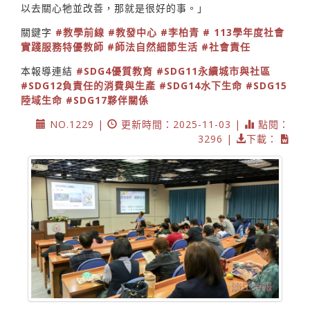
以去關心牠並改善，那就是很好的事。」
關鍵字
#教學前線
#教發中心
#李柏青
# 113學年度社會
實踐服務特優教師
#師法自然細節生活
#社會責任
本報導連結
#SDG4優質教育
#SDG11永續城市與社區
#SDG12負責任的消費與生產
#SDG14水下生命
#SDG15
陸域生命
#SDG17夥伴關係
NO.1229 |
更新時間：2025-11-03 |
點閱：
3296 |
下載：