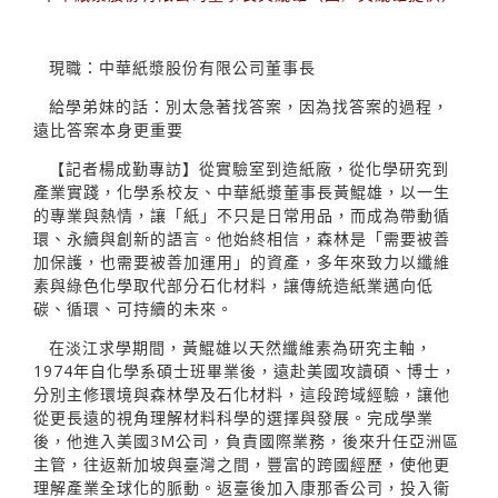
現職：中華紙漿股份有限公司董事長
給學弟妹的話：別太急著找答案，因為找答案的過程，
遠比答案本身更重要
【記者楊成勤專訪】從實驗室到造紙廠，從化學研究到
產業實踐，化學系校友、中華紙漿董事長黃鯤雄，以一生
的專業與熱情，讓「紙」不只是日常用品，而成為帶動循
環、永續與創新的語言。他始終相信，森林是「需要被善
加保護，也需要被善加運用」的資產，多年來致力以纖維
素與綠色化學取代部分石化材料，讓傳統造紙業邁向低
碳、循環、可持續的未來。
在淡江求學期間，黃鯤雄以天然纖維素為研究主軸，
1974年自化學系碩士班畢業後，遠赴美國攻讀碩、博士，
分別主修環境與森林學及石化材料，這段跨域經驗，讓他
從更長遠的視角理解材料科學的選擇與發展。完成學業
後，他進入美國3M公司，負責國際業務，後來升任亞洲區
主管，往返新加坡與臺灣之間，豐富的跨國經歷，使他更
理解產業全球化的脈動。返臺後加入康那香公司，投入衞