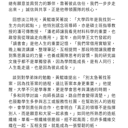
總有願意並肩努力的夥伴，靠著彼此信任，我們一步步走
出來。」誠信與共享，正是他帶領團隊的核心。
回想淡江時光，黃鯤雄笑著說：「大學四年是我找到一
生方向的起點。」他特別感念班導師，亦是碩士班指導教
授的潘可傳教授。「潘老師讓我看見材料科學的重要，也
啟發我從理論走向應用。」當年，由同學王文竹發起的
「讀書會」是他人生的重要記憶，「我們常借用實驗室，
晚上輪流講課、整理筆記、互相提問。那段時間讓我體會
到集思廣益的力量，也養成團隊思考的習慣。我的研究論
文幾乎都不是單獨發表，因為學問能成長，是有人同行；
人生能走遠，也是因為彼此成全。」
談到對學弟妹的勉勵，黃鯤雄提出，「別太急著找答
案，因為找答案的過程，遠比答案本身更重要。」他提
醒，大學不只是學專業，更是學會思考與溝通的時期，
「多和同學討論、向師長請益，路自然會變得清楚。」他
也鼓勵學生多參與志工或服務性社團，在幫助別人的過程
中，會學到責任與合作，也會明白「真正的領導不是指揮
別人，而是願意和大家一起承擔。」如同他所熟悉的造紙
纖維，單看一根纖維很脆弱，經不起風雨；但許多纖維交
織在一起，互相支撐，就能成為一張堅韌的紙。