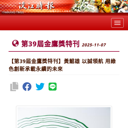
Toggl
navig
第39屆金鷹獎特刊
2025-11-07
【第39屆金鷹獎特刊】黃鯤雄 以誠領航 用綠
色創新承載永續的未來