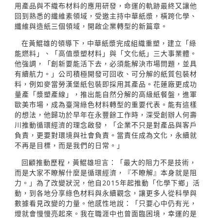
用產品與不織布材料的應用研發，命運的軌跡最終又讓他
回到熟悉的纖維素領域，受邀主持中華紙漿，橫跨化學、
纖維與造紙三個領域，開啟企業轉型的新篇章。
在黃鯤雄的領導下，中華紙漿完成組織重塑，建立「綠
能燃料」、「高值漿塑材料」與「文化紙」三大事業體。
他強調，「創新要能活下去，必須能解決市場問題，並具
有續航力。」公司積極開發可回收、可分解的紙質包裝材
料，例如麥當勞漢堡紙包裝即採用其產品。花蓮廠更成功
量產「漿塑產線」，推出能自然分解的高級紙餐盤，進軍
歐美市場，成為臺灣綠色材料轉型的重要代表。能有這樣
的想法，他歸功於早年在永豐餘工作時，深受創辦人何壽
川推動循環經濟的理念啟發，「企業不只是對產品與客戶
負責，更要對環境與社會負責。當責任成為文化，永續就
不再是目標，而是我們的日常。」
回顧推動歷程，黃鯤雄坦言：「最大的阻力不是技術，
而是大家不瞭解什麼是循環經濟，『不瞭解』本身就是阻
力。」為了改變狀況，他自2015年起推動「化學下鄉」活
動，到各地分享綠色材料與永續觀念，讓更多人從科學與
數據看見改變的力量。他感性地說：「只要心中仍有光，
燈就會慢慢亮起來。我在職涯中也曾面臨困境，幸運的是