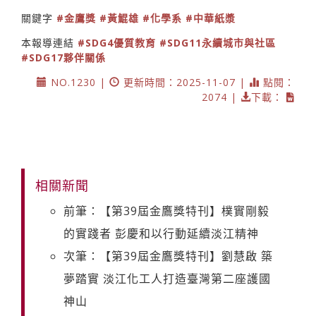
關鍵字
#金鷹獎
#黃鯤雄
#化學系
#中華紙漿
本報導連結
#SDG4優質教育
#SDG11永續城市與社區
#SDG17夥伴關係
NO.1230 |
更新時間：2025-11-07 |
點閱：
2074 |
下載：
相關新聞
前筆：【第39屆金鷹獎特刊】樸實剛毅
的實踐者 彭慶和以行動延續淡江精神
次筆：【第39屆金鷹獎特刊】劉慧啟 築
夢踏實 淡江化工人打造臺灣第二座護國
神山