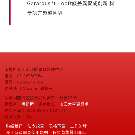
Gerardus 't Hooft談差異促成創新 科
學語言超越國界
版權所有：淡江時報與媒體中心
電話：02-26250584
傳真：02-26214169
建議使用 Chrome 瀏覽器
個資相關問題請洽受理窗口，分機2799
管理者：
潘劭愷
/ 建置單位：
淡江大學資訊處
更新日期：2026-08-06 10:21:43
線上人數：744
聯絡我們
法令規章
表格下載
工作流程
淡江時報網頁使用規則
個資蒐集聲明專區