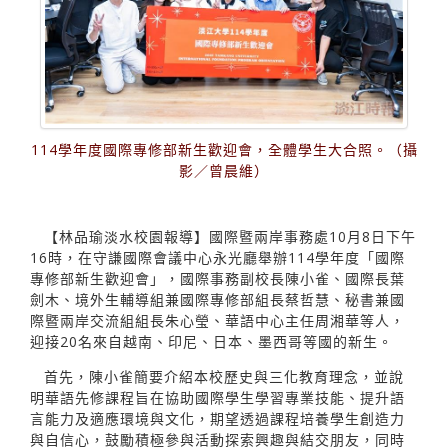
114學年度國際專修部新生歡迎會，全體學生大合照。（攝
影／曾晨維）
【林品瑜淡水校園報導】國際暨兩岸事務處10月8日下午
16時，在守謙國際會議中心永光廳舉辦114學年度「國際
專修部新生歡迎會」，國際事務副校長陳小雀、國際長葉
劍木、境外生輔導組兼國際專修部組長蔡哲慧、秘書兼國
際暨兩岸交流組組長朱心瑩、華語中心主任周湘華等人，
迎接20名來自越南、印尼、日本、墨西哥等國的新生。
首先，陳小雀簡要介紹本校歷史與三化教育理念，並說
明華語先修課程旨在協助國際學生學習專業技能、提升語
言能力及適應環境與文化，期望透過課程培養學生創造力
與自信心，鼓勵積極參與活動探索興趣與結交朋友，同時