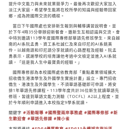
提升中文能力與未來就業競爭力。最後再次歡迎大家加入
淡江大家庭，希望學生能將在校所學的知識與經驗帶回家
鄉，成為跨國際交流的橋樑。
當日下午國際處也安排新生報到與輔導講習說明會，並
於下午4時35分舉辦迎新餐會，邀新生互相認識與交流。會
中特別邀請113學年度國際專修部華語先修班學生，來自越
南的AI系阮孟勇、資工系杜誠仁及來自印尼的AI系姚美
伶，以越南語和印尼語分享就讀的心路歷程及經驗。阮孟
勇表示，感謝學校的培育讓他考過中文檢定並進入AI系就
讀，「這是我人生中最寶貴的經驗。」
國際專修部為本校國際處依教育部「重點產業領域擴大
招收僑生港澳學生及外國學生實施計畫」設立，專門招收
僑生、港澳生及外國學生，不須華語基礎即可申請，將安
排1年華語先修課程。113學年度共計36位新生就讀華語先
修班，皆達到華語文能力測驗（TOCFL）A2以上程度，並
於今年順利申請進入本校指定9學系就讀。
關鍵字
#活動報導
#國際暨兩岸事務處
#國際專修部
#新
生歡迎會
#華語先修課
#陳小雀
本報導連結
#SDG4優質教育
#SDG11永續城市與社區