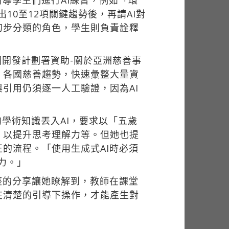
導學生們進行AI練習，例如「環
10至12項關鍵趨勢後，再請AI對
初步分類的角色，學生則負責詮釋
國開發計劃署資助-關於亞洲慈善事
」各國慈善趨勢，快速彙整大量資
引用仍須逐一人工驗證，因為AI
的學術知識丟入AI，要求以「五歲
，以提升思考理解力等。但她也提
的流程。「使用生成式AI時必須
力。」
座的分享讓她瞭解到，教師在課堂
在清楚的引導下操作，才能產生對