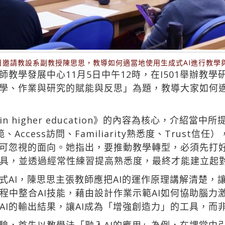
5日邀請教設系副教授陳思思，教導如何適當地使用生成式AI進行教學
教學發展中心11月5日中午12時，在I501舉辦教
教學、作業與研究的賦能與反思」為題，教導大家如何適
I in higher education》的內容為核心，介紹
s規範、Access訪問、Familiarity熟悉度、Tru
不可忽視的面向。她指出，要推動教學轉型，必須先打
具，並透過經常性練習提高熟悉度，最終才能建立起對
式AI，陳思思主張教師應把AI的運作原理講解清楚，
程中整合AI技能，藉由設計作業示範AI如何協助腦力
AI的輸出結果，讓AI成為「增強創造力」的工具，而