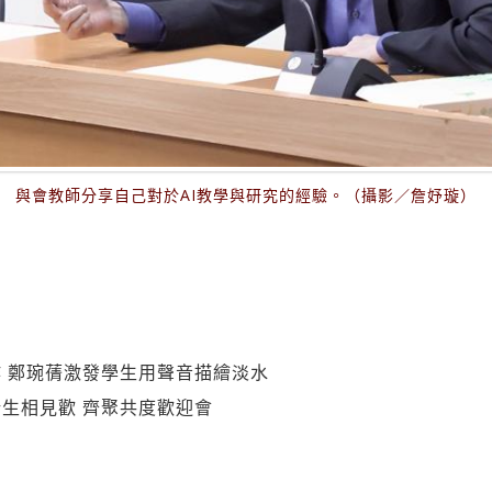
與會教師分享自己對於AI教學與研究的經驗。（攝影／詹妤璇）
 鄭琬蒨激發學生用聲音描繪淡水
生相見歡 齊聚共度歡迎會