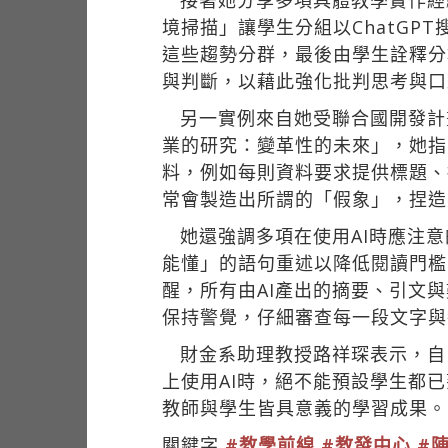
接著她分享多項具體教學實作經
境掃描」讓學生分組以ChatGP
這些趨勢分群，最後由學生詮釋分
與判斷，以藉此強化批判思考與口
另一實例來自她受聯合國開發計
業的研究：變革性的未來」，她指
料，例如每則資料要求提供標題、
常會製造出所謂的「假象」，捏造
她還強調多項在使用AI時應注
能懂」的語句重述以降低閱讀門檻
醒，所有由AI產出的摘要、引文
保持警覺，仔細審查每一段文字與每
財金系助理教授路祥琛表示，自
上使用AI時，絕不能預設學生都
教師與學生皆具意義的學習成果。
關鍵字
#教學前線
#教發中心
#