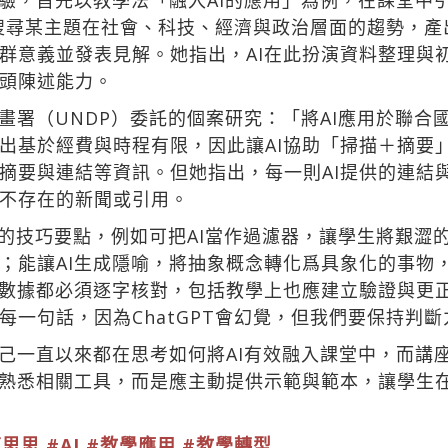
驗，首先以教學法「融入AI的應用」為例，在課堂中引
T搜尋某主題在社會、科技、經濟與政治層面的趨勢，產出
群意義並發表見解。她指出，AI在此扮演資料整理與
頭陳述能力。
畫署（UNDP）委託的個案研究：「將AI應用於聯合
出基於經費與時程有限，因此讓AI協助「掃描＋摘要
摘要與連結等資訊。但她指出，每一則AI提供的連結與
不存在的新聞或引用。
意的技巧要點，例如可把AI當作過濾器，讓學生將艱澀
；能讓AI生成隱喻，將抽象概念轉化爲具象化的事物
與數據都必須逐字核對，包括教學上也應建立驗證與更正
一句話，因為ChatGPT會幻覺，但我們要保持判斷
己一直以來都在思考如何將AI有效融入課堂中，而講
已熟悉相關工具，而是應主動提供示範與範本，讓學生
陳思思
#AI
#教學應用
#教學轉型