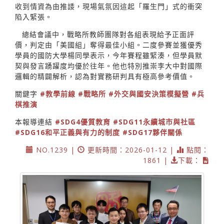
收到情資為由推諉，現場氣氛因這起「羅生門」式的衝突
陷入緊張。
總結會議中，戰略所教師團隊對各組表現給予正面評
價，判定由「美國組」奪得最佳小組。二度參賽並獲優秀
學員的國防大學楊同學表示，今年賽程雖緊湊，但學員默
契與發言踴躍度均優於往年。他也特別推崇李大中對國際
邏輯的精闢解析，認為對實務研判具有極高參考價值。
關鍵字
#教學前線
#戰略所
#外交與國安決策模擬營
#兵
棋推演
本報導連結
#SDG4優質教育
#SDG11永續城市與社區
#SDG16和平正義與有力的制度
#SDG17夥伴關係
NO.1239 |
更新時間：2026-01-12 |
點閱：
1861 |
下載：