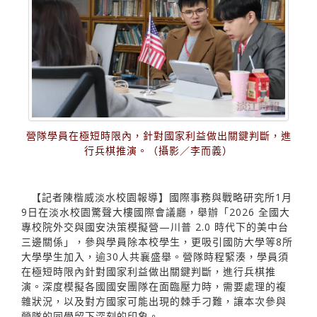
營隊學員在極短時限內，針對國家利益做出關鍵判斷，進
行兵棋推演。（攝影／李而義）
【記者陳楷威淡水校園報導】國際事務與戰略研究所1月
9日在淡水校園驚聲大樓國際會議廳，舉辦「2026 全國大
專校院外交與國安決策模擬營—川普 2.0 時代下的美中台
三邊關係」，參與學員除本校學生，更吸引國防大學等8所
大學學生加入，逾30人共襄盛舉。營隊時程緊湊，學員須
在極短時限內針對國家利益做出關鍵判斷，進行兵棋推
演。深度模擬各國國安團隊在面臨壓力時，需要處理的複
雜狀況，以及對方國家可能出現的棘手刁難，讓本次參與
營隊的同學留下深刻的印象。