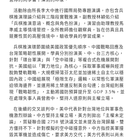
活動除由所長李大中進行國際局勢專題演講，亦包含兵
棋推演理論介紹與三階段實戰推演。副教授林穎佑介紹
「兵棋推演意涵、概念與角色扮演」，演習由助理教授馬
準威主導情境管控，全所教師擔任觀察員，旨在仿真且具
競賽性質的高壓情境中，驗收學員的學習成果。
兵棋推演環節圍繞美國政策優先順序、中國戰略回應及
台灣策略韌性展開。學員分別扮演美、中、台三方核心，
針對「環台軍演」與「空中碰撞」等複合式危機展開對
抗。美國組以「實力地位」為核心，採取軍事威嚇與經濟
脫鉤雙軌戰略，大規模掃蕩芬太尼並加速稀土自主化以穩
固內政；中國組展現「極限生存」邏輯，以常態化軍演壓
迫領海邊界，並運用稀土禁運反制美台勾連；台灣組則展
現「戰略韌性」，主動將國防預算提升至 GDP 3.5%，並
在處理失事人員營救中，堅持人道原則與主權立場。
在後續的交叉談判中，美中代表針對台灣地位與軍事危
機激烈辯論。中方堅持主權立場，美方則拋出「主權未定
論」，質疑聯合國 2758 號決議文並未提及台灣歸屬，雙
方僵持不下。針對模擬的空中碰撞意外，中方指控美軍撞
毀其軍機並造成傷亡，要求美方交代；美方代表則以尚未