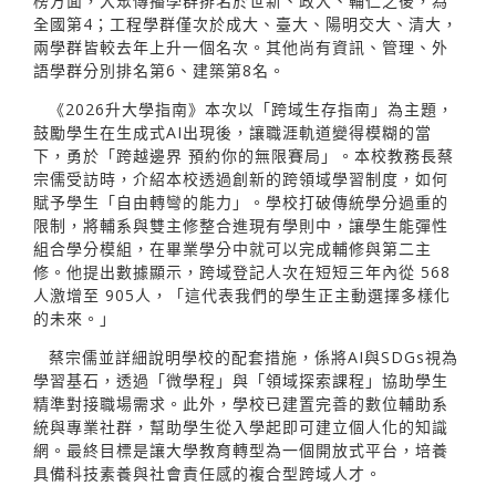
榜方面，大眾傳播學群排名於世新、政大、輔仁之後，為
全國第4；工程學群僅次於成大、臺大、陽明交大、清大，
兩學群皆較去年上升一個名次。其他尚有資訊、管理、外
語學群分別排名第6、建築第8名。
《2026升大學指南》本次以「跨域生存指南」為主題，
鼓勵學生在生成式AI出現後，讓職涯軌道變得模糊的當
下，勇於「跨越邊界 預約你的無限賽局」。本校教務長蔡
宗儒受訪時，介紹本校透過創新的跨領域學習制度，如何
賦予學生「自由轉彎的能力」。學校打破傳統學分過重的
限制，將輔系與雙主修整合進現有學則中，讓學生能彈性
組合學分模組，在畢業學分中就可以完成輔修與第二主
修。他提出數據顯示，跨域登記人次在短短三年內從 568
人激增至 905人，「這代表我們的學生正主動選擇多樣化
的未來。」
蔡宗儒並詳細說明學校的配套措施，係將AI與SDGs視為
學習基石，透過「微學程」與「領域探索課程」協助學生
精準對接職場需求。此外，學校已建置完善的數位輔助系
統與專業社群，幫助學生從入學起即可建立個人化的知識
網。最終目標是讓大學教育轉型為一個開放式平台，培養
具備科技素養與社會責任感的複合型跨域人才。