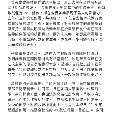
菁英會會長林健祥致詞時指出，淡江大學在全球擁有超
過 33 萬名校友，「金鷹校友」則是其中的中流砥柱，成員
雖然僅有 280 餘位，卻在各行各業展現了強大的影響力。
去年校友們慷慨解囊，共捐贈 2300 萬台幣給母校進行書
卷廣場景觀改善工程，充分展現了對母校發展的高度認同
與支持。接著說明參訪活動重點在於觀摩校友企業在高科
技零組件領域的技術實力，期許未來每一年都能舉辦類似
活動，不僅幫助校友企業成長，更能進一步回饋母校，協
助母校變得更好。
張董事長致詞時，以創辦人伉儷設置熊貓講座的原因，
係因講者皆在國際學術具有相當貢獻，妙喻菁英會員在淡
江校友中的優異表現獲得肯定。感謝校友貢獻之餘，張董
事長也特別邀請校友們有空多回母校走走，除了感受校園
的美，也能對淡江提出各項建議，一起讓淡江變得更好。
葛校長則分享母校近年的經營佳績，除了保持優異的大
學部日間學制新生註冊率，且在各項大學排名中位居前
茅。另在經費方面，也因透過發展推廣教育、爭取政府計
畫案、產學合作等增加收入，成功降低學費收入因少子化
減少的衝擊，財務狀況穩健向上。另提到本校自 2019 年
起超前佈署，推動全校性的 AI 數位轉型，目前在 AI 教研