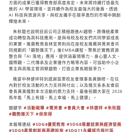
方面的成果已獲得教育部高度肯定，未來將持續打造最先
進的 AI 學習環境，並持續作為校友最強大的後盾，透過
AI 科技與資源共享，與校友攜手在競爭激烈的市場中開創
輝煌未來。
朱秋龍也說明目前公司正積極跟進AI趨勢，將傳統產業
成功轉型為高科技應用，是與母校及校友們共同學習成長
的果實。推廣教育長林宜男則向在座校友推薦與菁英會共
同規劃的「觀勢匯天下」後EMBA課程，聚焦於實務資源
整合與「AI 落地」應用，提供涵蓋領導力、身心靈人文、
國際觀、二代傳承及企業運作方略等內容，可協助中小企
業主與高階主管洞察趨勢，打造企業長期競爭力。
晚宴中林健祥特別感謝苗栗校友會理事長黃錦榜，在任
內對於校友活動的大力支持與付出；以及俄文系系友會前
會長黃美娥對本次活動的鼎力支持，最後祝願大家在 2026
馬年能「馬上有錢、馬上幸福、馬上健康」。
關鍵字
#活動報導
#菁英會
#會員大會
#林健祥
#朱秋龍
#觀勢匯天下
#保來得
本報導連結
#SDG4優質教育
#SDG8尊嚴就業與經濟發展
#SDG9產業創新與基礎設施
#SDG11永續城市與社區