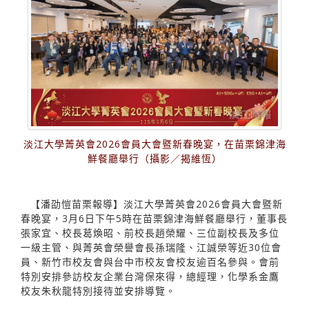
淡江大學菁英會2026會員大會暨新春晚宴，在苗栗錦津海
鮮餐廳舉行（攝影／揭維恆）
【潘劭愷苗栗報導】淡江大學菁英會2026會員大會暨新
春晚宴，3月6日下午5時在苗栗錦津海鮮餐廳舉行，董事長
張家宜、校長葛煥昭、前校長趙榮耀、三位副校長及多位
一級主管、與菁英會榮譽會長孫瑞隆、江誠榮等近30位會
員、新竹市校友會與台中市校友會校友逾百名參與。會前
特別安排參訪校友企業台灣保來得，總經理，化學系金鷹
校友朱秋龍特別接待並安排導覽。