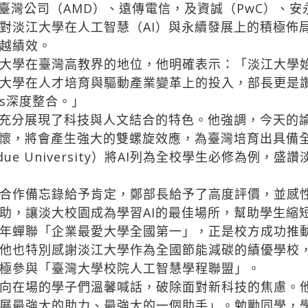
導體臺灣公司（AMD）、遠傳電信，及資誠（PwC）、安
對淡江大學在人工智慧（AI）與永續發展上的積極佈
越績效。
大學在臺灣高教界的地位，他明確表示：「淡江大學
大學在人才培育與驅動產業變革上的投入，部長更是
Gs深度整合。」
充分展現了科技與人文結合的特色。他強調，今天的
關懷，將會產生強大的雙螺旋效應，為臺灣培育出具備
ue University）將AI列為全校學生必修為例，盛
合作備忘錄給予肯定，鄭部長給予了高度評價，並感
助，讓淡大校園成為學習AI的最佳場所，幫助學生縮
年蟬聯「企業最愛大學全國第一」，正是校方成功推
他也特別感謝淡江大學作為全國節能減碳的績優學校
極參與「臺灣大學校院人工智慧學程聯盟」。
在場的學子們溫馨喊話，破除面對新科技的焦慮。他
展最強大的助力、最強大的一個助手」。勉勵同學，