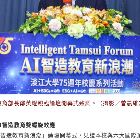
教育部長鄭英耀親臨論壇開幕式致詞。（攝影／曾晨維
I智造教育雙螺旋效應
I智造教育新浪潮」論壇開幕式，見證本校與六大國際