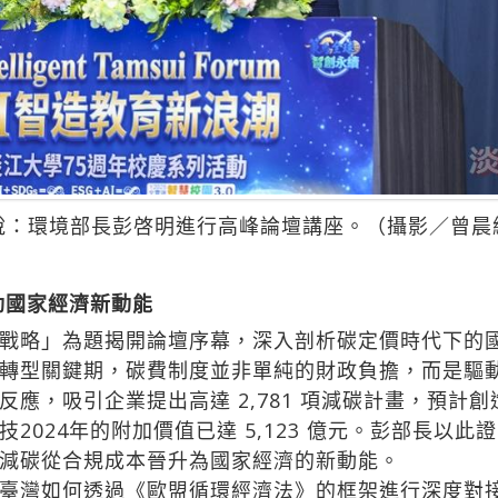
說：環境部長彭啓明進行高峰論壇講座。（攝影／曾晨
動國家經濟新動能
戰略」為題揭開論壇序幕，深入剖析碳定價時代下的
轉型關鍵期，碳費制度並非單純的財政負擔，而是驅
，吸引企業提出高達 2,781 項減碳計畫，預計創造 
2024年的附加價值已達 5,123 億元。彭部長以
減碳從合規成本晉升為國家經濟的新動能。
臺灣如何透過《歐盟循環經濟法》的框架進行深度對