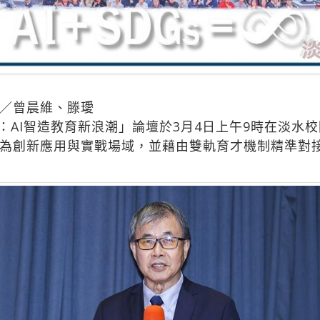
／曾晨維、滕璦
i Forum：AI智造教育新浪潮」論壇於3月4日上午9時
為創新應用與實戰場域，並藉由雙軌育才機制精準對