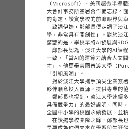
（Microsoft）、美商超微半
大會計事務所簽署合作備忘錄。面
的肯定，讚賞學校的前瞻眼界與卓
致詞伊始，鄭部長便定調了淡江
學，非常具有開創性」。對於淡江
驚艷的是，學校早將AI發展與SD
鄭部長認為，淡江大學的AI課程
一致，「當AI的運算力結合人文
才」。他更舉美國普渡大學（Purd
「引領風潮」。
對於淡江大學攜手頂尖企業簽署
夥伴願意投入資源，提供專業的協
鄭部長也提到，淡江大學連續多
具備競爭力」的最好證明。同時，
全國中小學的校園永續發展，並積
在讚揚學校團隊之餘，鄭部長也向
是要成為你們未來在學習與生涯發