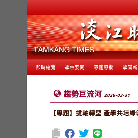
即時總覽
學校要聞
專題專欄
學習新
趨勢巨流河
2026-03-31
【專題】雙軸轉型 產學共培綠