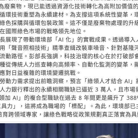
多視為廢棄物，現已能透過資源化技術轉化為高附加價值
循環技術重塑為永續建材。為支撐這項系統性變革，環境
綠色採購與循環包裝政策。這不僅是廢棄物處理的升
在國際綠色市場的戰略領先地位。
展現了帶動環境部「AI 化」的實戰成果。透過導入
用「聲音照相技術」精準查緝改裝車噪音、針對基隆
流動路徑。彭部長強調，科技治理的核心在於打破部
種從傳統人力巡查轉向高頻率、自動化監測的變革，
應對日益複雜的環境變遷挑戰。
動力需求提出前瞻洞察，預言「綠領人才結合 AI」
人力銀行釋出的永續相關職缺已逼近 3 萬人，且市
領加 AI」的複合型職缺在過去 8 年間更是飆升了 3
工具力」，這將成為職場的「標配」。為此，環境部已主
培育跨領域專家，讓綠色戰略從政策規劃真正落實為具