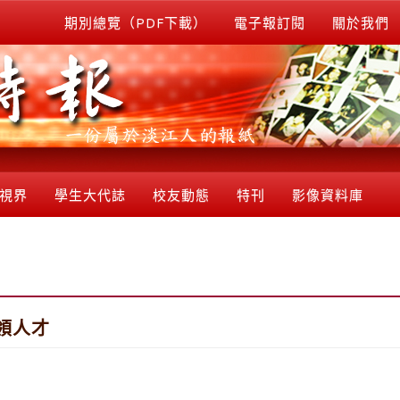
期別總覽（PDF下載）
電子報訂閱
關於我們
視界
學生大代誌
校友動態
特刊
影像資料庫
領人才