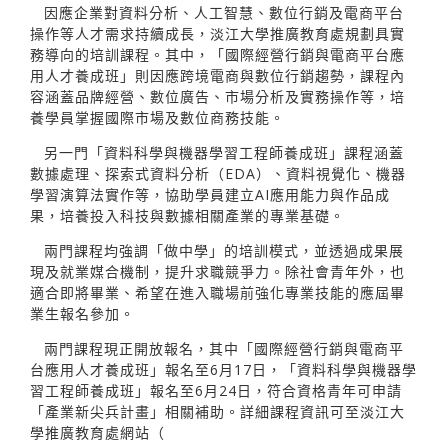
因應企業對資料分析、人工智慧、數位行銷及電商平台
操作等人才需求持續成長，淡江大學推廣教育處規劃具實
務導向的培訓課程。其中，「國際經營行銷與電商平台應
用人才養成班」則因應跨境電商與數位行銷趨勢，課程內
容涵蓋品牌經營、數位廣告、市場分析及實務操作等，培
養學員掌握國際市場及數位商務技能。
另一門「資料科學與機器學習工程師養成班」課程涵蓋
數據處理、探索式資料分析（EDA）、資料視覺化、機器
學習演算法實作等，協助學員建立AI應用能力與作品成
果，培養投入科技與數據相關產業的專業基礎。
兩門課程均強調「做中學」的培訓模式，並透過成果展
現及就業媒合機制，提升求職競爭力。除社會青年外，也
適合即將畢業、希望在進入職場前強化專業技能的應屆畢
業生報名參加。
兩門課程現正開放報名，其中「國際經營行銷與電商平
台應用人才養成班」報名至6月17日，「資料科學與機器學
習工程師養成班」報名至6月24日，符合資格青年可申請
「產業新尖兵計畫」相關補助。詳細課程資訊可至淡江大
學推廣教育處網站（