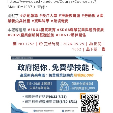
https://www.oce.tku.edu.tw/Course/CourseList?
MainID=1037
）查詢。
關鍵字
#活動報導
#淡江大學
#推廣教育處
#勞動部
#產
業新尖兵計畫
#資料科學
#跨境電商
本報導連結
#SDG4優質教育
#SDG8尊嚴就業與經濟發展
#SDG9產業創新與基礎設施
#SDG17夥伴關係
NO.1252 |
更新時間：2026-05-25 |
點閱：
1062 |
下載：