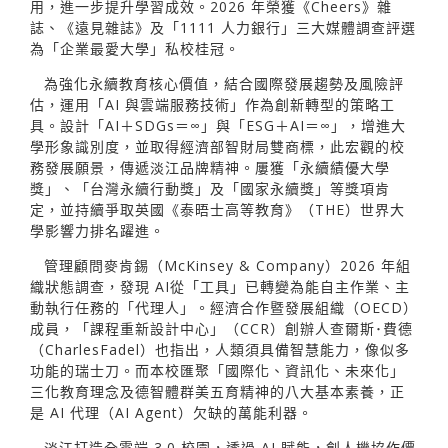
用，進一步提升學習成效。2026 年榮獲《Cheers》雜
誌、《遠見雜誌》及「1111 人力銀行」三大媒體調查評選
為「企業最愛大學」私校桂冠。
為強化永續教育核心價值，結合國際發展趨勢及風險評
估，運用「AI 與雲端服務技術」作為創新轉型的策略工
具。設計「AI＋SDGs＝∞」與「ESG＋AI＝∞」，增進大
學形象識別度，並取得經濟部智財局雙商標，此宏觀的校
務發展願景，傳遞淡江品牌精神。屢獲「永續績優大學
獎」、「台灣永續行動獎」及「國家永續獎」等獎項肯
定，並持續爭取英國《泰晤士高等教育》（THE）世界大
學影響力排名躍進。
管理顧問麥肯錫（McKinsey & Company）2026 年組
織狀態調查，發現 AI從「工具」已轉變為能自主作業、主
動執行任務的「代理人」。經濟合作暨發展組織（OECD）
成員，「課程重新設計中心」（CCR）創辦人查爾斯･費德
（CharlesFadel）也指出，人類須具備智慧能力，像似多
功能的瑞士刀。而本校匯聚「國際化、資訊化、未來化」
三化教育理念及德智體群美五育精神的八大基本素養，正
是 AI 代理（AI Agent）欠缺的萬能利器。
淡江打造全雲端 3.0 校園，透過 AI 賦能，創人機協作價