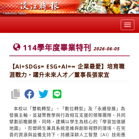
Toggl
navig
114學年度畢業特刊
2026-06-05
【AI+SDGs= ESG+AI=∞ 企業最愛】培育職
涯戰力‧躍升未來人才／董事長張家宜
本校以「雙軌轉型」、「數位轉型」及「永續發展」為
發展主軸，並凝聚教學與行政相互支援的領導團隊，共同
擘劃前瞻願景，同時，建構以學生為核心的「學習加值鏈
地圖」，形塑師生兼具系統思維與創新視野的環境。在完
善的資源與設備支持下，持續深耕人工智慧（AI）技術應