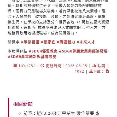
值，轉化無數個數位分身，突破人類能力極限的關鍵槓
桿。硬實力只是職場入場券，唯有深化校定八大素養，融
合全人發展的「軟技能」裝備，才能決定職涯高度。準畢
業生們，在學校的支持及分布世界各地 33 萬校友龐大資源
的後援，兼具 AI 成長型思維與人文關懷的 π 型人才，方
能務實致用地銜接職場，成為關鍵戰力。
關鍵字
#畢業禮讚
#張家宜
#職涯戰力
#未來人才
本報導連結
#SDG4優質教育
#SDG8尊嚴就業與經濟發展
#SDG9產業創新與基礎設施
NO.1254 |
更新時間：2026-06-05 |
點閱：
1092 |
下載：
相關新聞
前筆：近6,000淡江畢業生 數位築夢 永