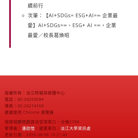
續前行
次筆：【AI+SDGs= ESG+AI=∞ 企業最
愛】AI+SDGs=∞、ESG+ AI =∞，企業
最愛／校長葛煥昭
版權所有：淡江時報與媒體中心
電話：02-26250584
傳真：02-26214169
建議使用 Chrome 瀏覽器
個資相關問題請洽受理窗口，分機2799
管理者：
潘劭愷
/ 建置單位：
淡江大學資訊處
更新日期：2026-08-06 10:21:43