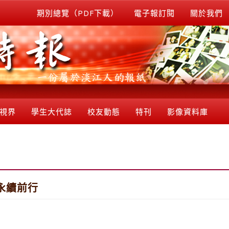
期別總覽（PDF下載）
電子報訂閱
關於我們
視界
學生大代誌
校友動態
特刊
影像資料庫
 永續前行