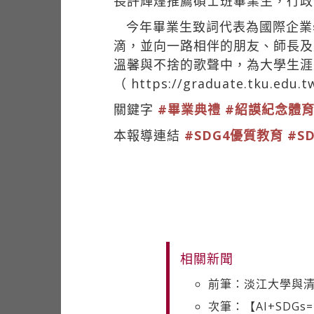
長許輝煌推薦碩士班畢業生，行政
今年畢業生致詞代表為國際企業
滴，並向一路相伴的朋友、師長及
溫馨與不捨的歌聲中，為大學生涯
（
https://graduate.tku.edu.t
關鍵字
#畢業典禮
#紹謨紀念體
本報導連結
#SDG4優質教育
#S
相關新聞
前筆：淡江大學與清
次筆：【AI+SDG