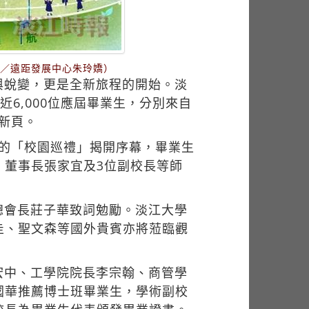
計／遠距發展中心朱玲嬌）
與蛻變，更是全新旅程的開始。淡
近6,000位應屆畢業生，分別來自
生新頁。
50分的「校園巡禮」揭開序幕，畢業生
、董事長張家宜及3位副校長等師
總會長莊子華致詞勉勵。淡江大學
圭、聖文森等國外貴賓亦將蒞臨觀
宏中、工學院院長李宗翰、商管學
國華推薦博士班畢業生，學術副校