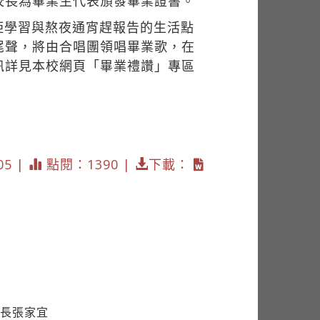
校長為畢業生代表頒發畢業證書。
距學習與熬夜通宵趕報告的生活點
尾聲，將由合唱團領唱畢業歌，在
訊詳見本校網頁「畢業禮讚」專區
05 |
點閱：1390 |
下載：
事長張家宜