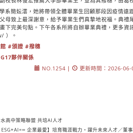
副校長林俊宏推薦大學部畢業生，並為其撥穗，由葛
學系簡妘澐，她將帶領全體畢業生回顧那段因疫情遠
父母致上最深謝意，給予畢業生們真摯地祝福。典禮
畫下完美句點。下午各系所將自辦畢業典禮，更多資
w/
）。
育館
#頒證
#撥穗
DG17夥伴關係
NO.1254 |
更新時間：2026-06-
水高中策略聯盟 共培AI人才
s= ESG+AI=∞ 企業最愛】培育職涯戰力‧躍升未來人才／董