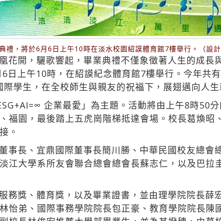
業典禮，將於6月6日上午10時在淡水校園紹謨體育館7樓舉行。（設
凰花開，驪歌響起，畢業典禮不僅象徵著人生的成長
月6日上午10時，在紹謨紀念體育館7樓舉行。今年共有
8名國際學生，在全校師生與親友的祝福下，展翅邁向人
∞ ESG+AI=∞ 企業最愛」為主題。活動將由上午8時
、福園，最後踏上五虎崗階梯抵達會場。校長葛煥昭
接。
董事長、宜鼎國際董事長簡川勝、中華民國校友總會
淡江大學系所友會聯合總會總會長蘇志仁，以及巴拉
服務獎、體育獎，以及畢業證書，並由理學院院長薛
林怡弟、國際事務學院院長包正豪、教育學院院長陳