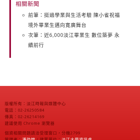
相關新聞
前筆：挺過學業與生活考驗 陳小雀祝福
境外畢業生邁向寛廣舞台
次筆：近6,000淡江畢業生 數位築夢 永
續前行
版權所有：淡江時報與媒體中心
電話：02-26250584
傳真：02-26214169
建議使用 Chrome 瀏覽器
個資相關問題請洽受理窗口，分機2799
管理者：
潘劭愷
/ 建置單位：
淡江大學資訊處