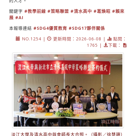
的人才。
關鍵字
#教學前線
#策略聯盟
#清水高中
#葛煥昭
#賴來
展
#AI
本報導連結
#SDG4優質教育
#SDG17夥伴關係
NO.1254 |
更新時間：2026-06-08 |
點閱：
1765 |
下載：
淡江大學及清水高中與會師長大合照。（攝影／徐慧珊）