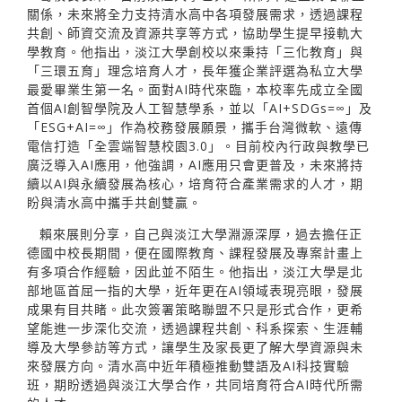
關係，未來將全力支持清水高中各項發展需求，透過課程
共創、師資交流及資源共享等方式，協助學生提早接軌大
學教育。他指出，淡江大學創校以來秉持「三化教育」與
「三環五育」理念培育人才，長年獲企業評選為私立大學
最愛畢業生第一名。面對AI時代來臨，本校率先成立全國
首個AI創智學院及人工智慧學系，並以「AI+SDGs=∞」及
「ESG+AI=∞」作為校務發展願景，攜手台灣微軟、遠傳
電信打造「全雲端智慧校園3.0」。目前校內行政與教學已
廣泛導入AI應用，他強調，AI應用只會更普及，未來將持
續以AI與永續發展為核心，培育符合產業需求的人才，期
盼與清水高中攜手共創雙贏。
賴來展則分享，自己與淡江大學淵源深厚，過去擔任正
德國中校長期間，便在國際教育、課程發展及專案計畫上
有多項合作經驗，因此並不陌生。他指出，淡江大學是北
部地區首屈一指的大學，近年更在AI領域表現亮眼，發展
成果有目共睹。此次簽署策略聯盟不只是形式合作，更希
望能進一步深化交流，透過課程共創、科系探索、生涯輔
導及大學參訪等方式，讓學生及家長更了解大學資源與未
來發展方向。清水高中近年積極推動雙語及AI科技實驗
班，期盼透過與淡江大學合作，共同培育符合AI時代所需