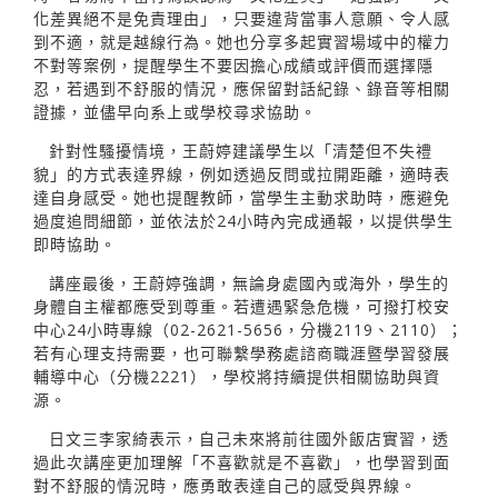
化差異絕不是免責理由」，只要違背當事人意願、令人感
到不適，就是越線行為。她也分享多起實習場域中的權力
不對等案例，提醒學生不要因擔心成績或評價而選擇隱
忍，若遇到不舒服的情況，應保留對話紀錄、錄音等相關
證據，並儘早向系上或學校尋求協助。
針對性騷擾情境，王蔚婷建議學生以「清楚但不失禮
貌」的方式表達界線，例如透過反問或拉開距離，適時表
達自身感受。她也提醒教師，當學生主動求助時，應避免
過度追問細節，並依法於24小時內完成通報，以提供學生
即時協助。
講座最後，王蔚婷強調，無論身處國內或海外，學生的
身體自主權都應受到尊重。若遭遇緊急危機，可撥打校安
中心24小時專線（02-2621-5656，分機2119、2110）；
若有心理支持需要，也可聯繫學務處諮商職涯暨學習發展
輔導中心（分機2221），學校將持續提供相關協助與資
源。
日文三李家綺表示，自己未來將前往國外飯店實習，透
過此次講座更加理解「不喜歡就是不喜歡」，也學習到面
對不舒服的情況時，應勇敢表達自己的感受與界線。