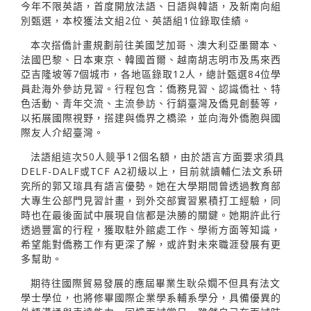
今年不限英語，首度開放法語、日語與韓語，及新南向組
別甄選，本校獲法文組2位、英語組1位錄取佳績。
本次搭僑計畫規劃前往美國芝加哥、澳大利亞墨爾本、
法國巴黎、日本東京、韓國首爾、越南胡志明市及馬來西
亞吉隆坡等7個城市，各地區錄取12人，總計甄選84位學
員赴海外參訪見習。行程包含：僑務見習、認識僑社、特
色活動、青年交流、主流參訪、行銷臺灣及僑見創藝等，
以拓展國際視野，搭建與僑界之橋梁，並向海外僑胞與國
際友人介紹臺灣。
法語組這次50人競爭12個名額，由於語言方面要求須具
DELF-DALF或TCF A2初級以上，目前就讀輔仁法文系研
究所的郭又瑄具有語言優勢。她在大學期間曾透過教育部
大專生公部門見習計畫，到外交部實習累積打工經驗，同
時也在最後面試中展現自信都是決勝的關鍵。她期許此行
透過豐富的行程，獲取駐外館處工作、學術方面等知識，
希望能對僑務工作有更深了解，或許對未來職涯發展有更
多幫助。
期待往國際貿易發展的應屆畢業生耿朵嫺不但具有法文
學士學位，也將修畢國際企業學系輔系學分，具備優異的