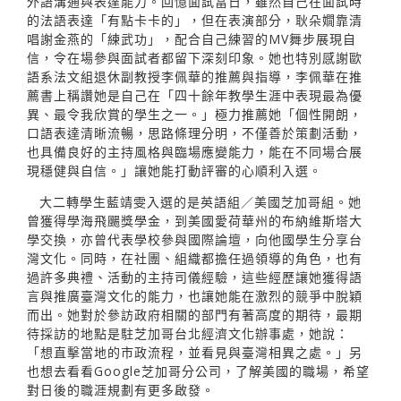
外語溝通與表達能力。回憶面試當日，雖然自己在面試時
的法語表達「有點卡卡的」，但在表演部分，耿朵嫺靠清
唱謝金燕的「練武功」，配合自己練習的MV舞步展現自
信，令在場參與面試者都留下深刻印象。她也特別感謝歐
語系法文組退休副教授李佩華的推薦與指導，李佩華在推
薦書上稱讚她是自己在「四十餘年教學生涯中表現最為優
異、最令我欣賞的學生之一。」極力推薦她「個性開朗，
口語表達清晰流暢，思路條理分明，不僅善於策劃活動，
也具備良好的主持風格與臨場應變能力，能在不同場合展
現穩健與自信。」讓她能打動評審的心順利入選。
大二轉學生藍靖雯入選的是英語組／美國芝加哥組。她
曾獲得學海飛颺獎學金，到美國愛荷華州的布納維斯塔大
學交換，亦曾代表學校參與國際論壇，向他國學生分享台
灣文化。同時，在社團、組織都擔任過領導的角色，也有
過許多典禮、活動的主持司儀經驗，這些經歷讓她獲得語
言與推廣臺灣文化的能力，也讓她能在激烈的競爭中脫穎
而出。她對於參訪政府相關的部門有著高度的期待，最期
待採訪的地點是駐芝加哥台北經濟文化辦事處，她說：
「想直擊當地的市政流程，並看見與臺灣相異之處。」另
也想去看看Google芝加哥分公司，了解美國的職場，希望
對日後的職涯規劃有更多啟發。