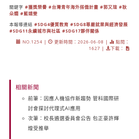
關鍵字
#獲獎榮譽
#台灣青年海外搭僑計畫
#郭又瑄
#耿
朵嫺
#藍靖雯
本報導連結
#SDG4優質教育
#SDG8尊嚴就業與經濟發展
#SDG11永續城市與社區
#SDG17夥伴關係
NO.1254 |
更新時間：2026-06-08 |
點閱：
1627 |
下載：
相關新聞
前筆：因應人機協作新趨勢 管科國際研
討會探討代理式AI應用
次筆：校長遴選委員會公告 包正豪許輝
煌受推舉