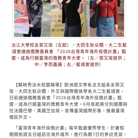
淡江大學校友郭又瑄（左起）、大四生耿朵嫺、大二生藍
靖雯通過僑務委員會 「2026台灣青年海外搭僑計畫」甄
選，成為行銷臺灣的僑務青年大使。（左／郭又瑄提供；
中／李而義攝；右／藍靖雯提供）
【賴映秀淡水校園報導】歐洲語文學系法文組系友郭又
瑄、大四生耿朵嫺、外交與國際關係學系大二生藍靖雯，
日前通過僑務委員會「2026台灣青年海外搭僑計畫」甄
選，成為行銷臺灣的僑務青年大使。6月底起將分別隨團飛
往法國巴黎、美國芝加哥，宣傳臺灣國際形象，推展臺灣
僑民外交。
「臺灣青年海外搭僑計畫」每年甄選優秀學生，於暑假
期間依語言分組前往海外城市，進行為期7日的參訪見習。