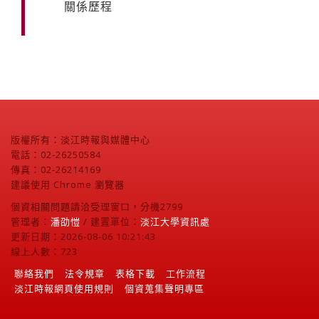
關係歷程
版權所有：淡江時報與媒體中心
電話：02-26250584
傳真：02-26214169
建議使用 Chrome 瀏覽器
個資相關問題請洽受理窗口，分機2799
管理者：
潘劭愷
/ 建置單位：
淡江大學資訊處
更新日期：2026-08-06 10:21:43
線上人數：723
聯絡我們
法令規章
表格下載
工作流程
淡江時報網頁使用規則
個資蒐集聲明專區