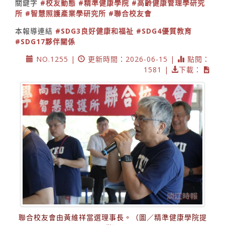
關鍵字
#校友動態
#精準健康學院
#高齡健康管理學研究
所
#智慧照護產業學研究所
#聯合校友會
本報導連結
#SDG3良好健康和福祉
#SDG4優質教育
#SDG17夥伴關係
NO.1255 |
更新時間：2026-06-15 |
點閱：
1581 |
下載：
聯合校友會由黃維祥當選理事長。（圖／精準健康學院提