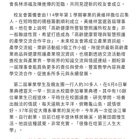
會長林添福及陳進傳的蒞臨，共同見證新的校友會成立。
校友會籌備會由114學年第１學期畢業的黃維祥擔任召集
人，在短時間的積極籌劃順利成立，黃維祥當選首屆理事
長。他在會上說明「高齡健康所暨智慧照護所校友會」非
一般聯誼性質，希望打造成為「高齡健康管理與智慧照護
的產學交流合作平台」。未來校友會將成立產業資訊組、
產學交流組、樂齡活動組3個工作小組，除提供最新高齡產
業商品與健康照護產業現況資訊，也規劃透過交流活動增
進校友與產業界、學術界的知識交流與情感連結。期盼第
一屆理事會能肩負更多的責任與使命，豐富教學內容與產
學交流合作，促進系所多元與永續發展。
第二屆畢業學生及親友團一行人約30多人，在6月6日畢
業典禮當天一早，到淡水校園參加畢業典禮。其中有10餘
位畢業生已經退休，平時住在校園讀書、研究學問，培養
出融洽的情感，每天遠眺太平洋，俯瞰龜山島，感情很
好。37年前從大傳系畢業的吳光中，今年再一次從淡江畢
業，自行創業，目前已經半退休移居礁溪，過著田園慢生
活。他說這種感覺，非常充實，「很像在唸第三人生大
學」。