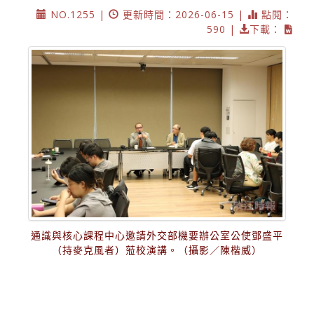
NO.1255 |
更新時間：2026-06-15 |
點閱：
590 |
下載：
通識與核心課程中心邀請外交部機要辦公室公使鄧盛平
（持麥克風者）蒞校演講。（攝影／陳楷威）