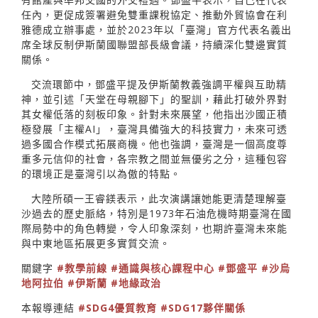
任內，更促成簽署避免雙重課稅協定、推動外貿協會在利
雅德成立辦事處，並於2023年以「臺灣」官方代表名義出
席全球反制伊斯蘭國聯盟部長級會議，持續深化雙邊實質
關係。
交流環節中，鄧盛平提及伊斯蘭教義強調平權與互助精
神，並引述「天堂在母親腳下」的聖訓，藉此打破外界對
其女權低落的刻板印象。針對未來展望，他指出沙國正積
極發展「主權AI」，臺灣具備強大的科技實力，未來可透
過多國合作模式拓展商機。他也強調，臺灣是一個高度尊
重多元信仰的社會，各宗教之間並無優劣之分，這種包容
的環境正是臺灣引以為傲的特點。
大陸所碩一王睿鎂表示，此次演講讓她能更清楚理解臺
沙過去的歷史脈絡，特別是1973年石油危機時期臺灣在國
際局勢中的角色轉變，令人印象深刻，也期許臺灣未來能
與中東地區拓展更多實質交流。
關鍵字
#教學前線
#通識與核心課程中心
#鄧盛平
#沙烏
地阿拉伯
#伊斯蘭
#地緣政治
本報導連結
#SDG4優質教育
#SDG17夥伴關係