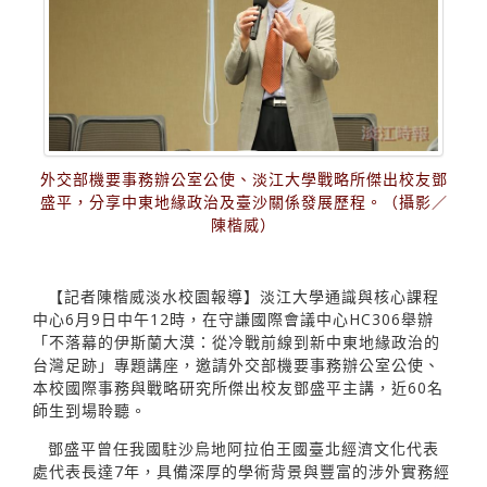
外交部機要事務辦公室公使、淡江大學戰略所傑出校友鄧
盛平，分享中東地緣政治及臺沙關係發展歷程。（攝影／
陳楷威）
【記者陳楷威淡水校園報導】淡江大學通識與核心課程
中心6月9日中午12時，在守謙國際會議中心HC306舉辦
「不落幕的伊斯蘭大漠：從冷戰前線到新中東地緣政治的
台灣足跡」專題講座，邀請外交部機要事務辦公室公使、
本校國際事務與戰略研究所傑出校友鄧盛平主講，近60名
師生到場聆聽。
鄧盛平曾任我國駐沙烏地阿拉伯王國臺北經濟文化代表
處代表長達7年，具備深厚的學術背景與豐富的涉外實務經