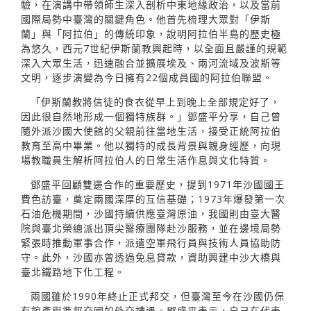
驗，在演講中帶領師生深入剖析中東地緣政治，以及當前
國際局勢中臺灣的關鍵角色。他首先梳理大眾對「伊斯
蘭」與「阿拉伯」的傳統印象，說明阿拉伯半島的歷史極
為悠久，西元7世紀伊斯蘭教興起時，以全面且嚴謹的規範
深入大眾生活，迅速融合並擴展埃及、兩河流域及波斯等
文明，逐步演變為今日擁有22個成員國的阿拉伯聯盟。
「伊斯蘭教將信徒的食衣從早上到晚上全部規定好了，
因此很自然地形成一個獨特族群。」鄧盛平分享，自己曾
隨外派沙國大使館的父親前往當地生活，接受正統阿拉伯
教育至高中畢業。他以獨特的成長背景與親身經歷，向現
場教職員生解析阿拉伯人的日常生活作息與文化特質。
鄧盛平回顧雙邊合作的重要歷史，提到1971年沙國國王
費色訪臺，奠定兩國深厚的互信基礎；1973年爆發第一次
石油危機期間，沙國持續供應臺灣原油，我國則由臺大醫
院與臺北榮總派出頂尖醫療團隊赴沙服務，並在邊境局勢
緊張時推動軍事合作，派遣空軍飛行員與技術人員協助防
守。此外，沙國亦曾透過免息貸款，資助興建中沙大橋與
臺北鐵路地下化工程。
兩國雖於1990年終止正式邦交，但臺灣至今在沙國仍保
有館產與準邦交國的外交禮遇。鄧盛平表示，自己在代表