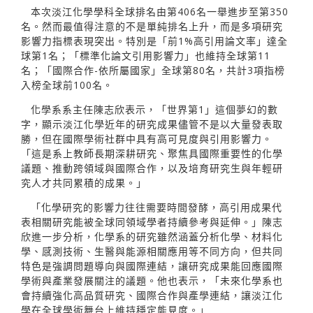
本次淡江化學學科全球排名由第406名一舉進步至第350
名。然而最值得注意的不是單純排名上升，而是多項研究
影響力指標表現突出。特別是「前1%高引用論文率」達全
球第1名；「標準化論文引用影響力」也維持全球第11
名；「國際合作-依所屬國家」全球第80名，共計3項指榜
入榜全球前100名。
化學系系主任陳志欣表示，「世界第1」這個夢幻的數
字，顯示淡江化學近年的研究成果儘管不是以大量發表取
勝，但在國際學術社群中具有高可見度與引用影響力。
「這是系上教師長期深耕研究、聚焦具國際重要性的化學
議題、推動跨領域與國際合作，以及培育研究生與年輕研
究人才共同累積的成果。」
「化學研究的影響力往往需要時間發酵，高引用成果代
表相關研究能被全球同領域學者持續參考與延伸。」陳志
欣進一步分析，化學系的研究雖然涵蓋分析化學、材料化
學、感測技術、生醫與能源相關應用等不同方向，但共同
特色是強調問題導向與國際連結，讓研究成果能回應國際
學術與產業發展關注的議題。他也表示，「未來化學系也
會持續強化高品質研究、國際合作與產學連結，讓淡江化
學在全球學術舞台上維持穩定能見度。」