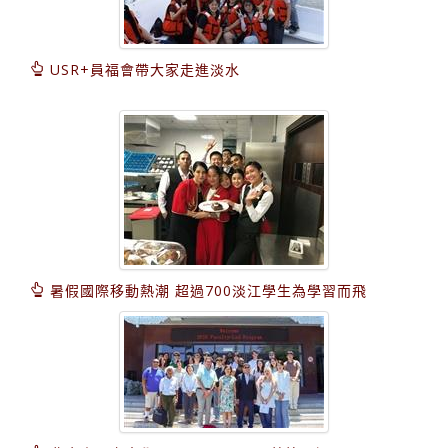
USR+員福會帶大家走進淡水
暑假國際移動熱潮 超過700淡江學生為學習而飛