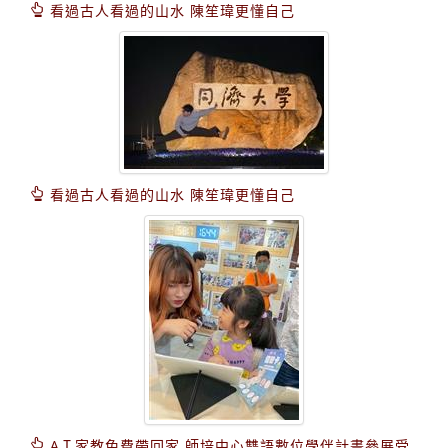
看過古人看過的山水 陳笙瑋更懂自己
看過古人看過的山水 陳笙瑋更懂自己
AＩ家教免費帶回家 師培中心雙語數位學伴計畫參展受