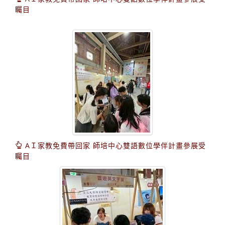
矚目
AＩ家教免費帶回家 師培中心雙語數位學伴計畫參展受
矚目