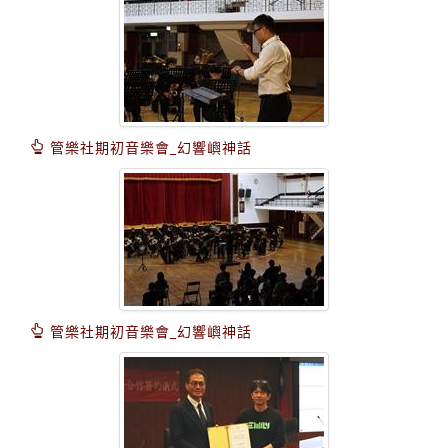
管樂社期初音樂會_幻響嶼神話
管樂社期初音樂會_幻響嶼神話