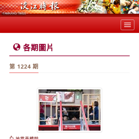
Toggl
navig
各期圖片
第 1224 期
地震車體驗