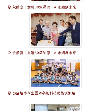
永續宴：女聯30頌師恩‧AI永續創未來
永續宴：女聯30頌師恩‧AI永續創未來
鄧金培率學生團隊參加科技藝術巡迴展