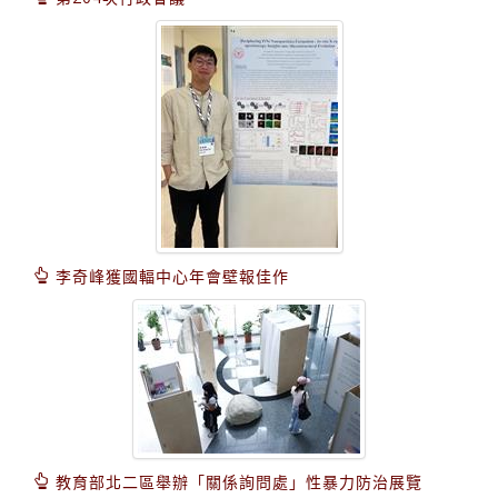
李奇峰獲國輻中心年會壁報佳作
教育部北二區舉辦「關係詢問處」性暴力防治展覽