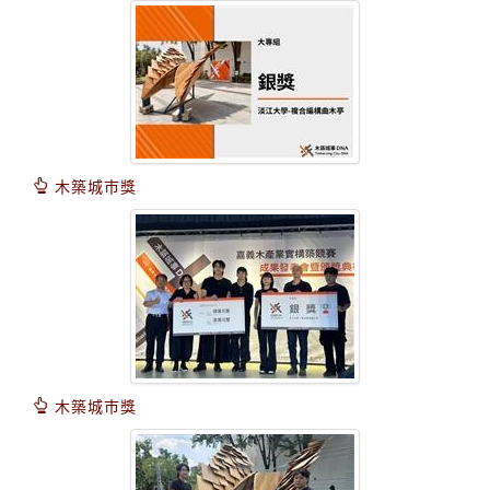
木築城巿獎
木築城巿獎