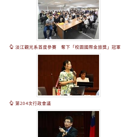
淡江觀光系首度參賽 奪下「校園國際金旅獎」冠軍
第204次行政會議