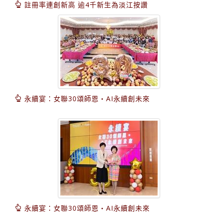
註冊率連創新高 逾4千新生為淡江按讚
永續宴：女聯30頌師恩‧AI永續創未來
永續宴：女聯30頌師恩‧AI永續創未來