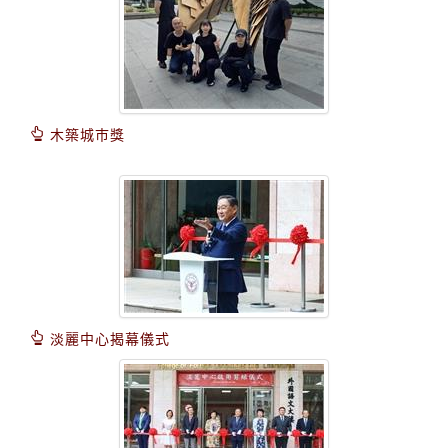
木築城巿獎
淡麗中心揭幕儀式