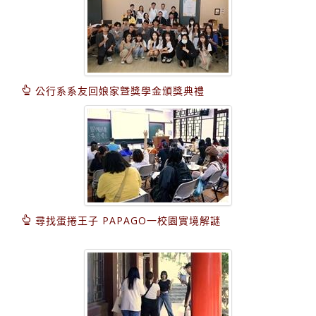
公行系系友回娘家曁獎學金頒獎典禮
尋找蛋捲王子 PAPAGO一校園實境解謎