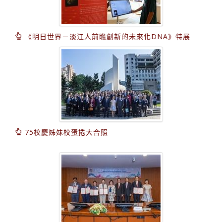
《明日世界－淡江人前瞻創新的未來化DNA》特展
75校慶姊妹校蛋捲大合照