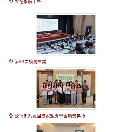
食在永續市集
第94次校務會議
公行系系友回娘家曁獎學金頒獎典禮