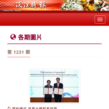
Toggl
navig
各期圖片
第 1231 期
簽約儀式 世界大學校長論壇