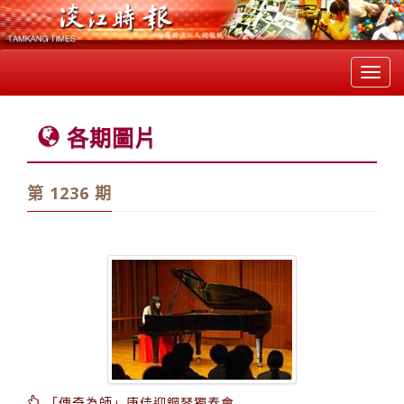
Toggl
navig
各期圖片
第 1236 期
「傳奇為師」唐佳迎鋼琴獨奏會