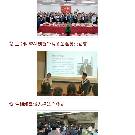
工學院暨AI創智學院冬至溫馨茶話會
生輔組舉辦人權法治參訪