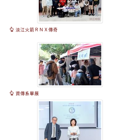
淡江火箭ＲＮＸ傳奇
資傳系畢展