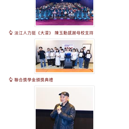
淡江人力挺《大濛》 陳玉勳感謝母校支持
聯合獎學金頒獎典禮