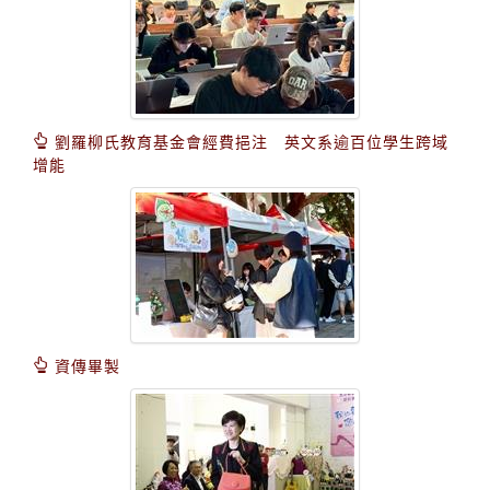
劉羅柳氏教育基金會經費挹注 英文系逾百位學生跨域
增能
資傳畢製