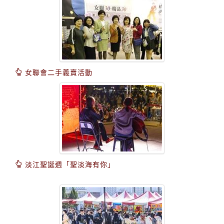
女聯會二手義賣活動
淡江聖誕週「聖淡海有你」