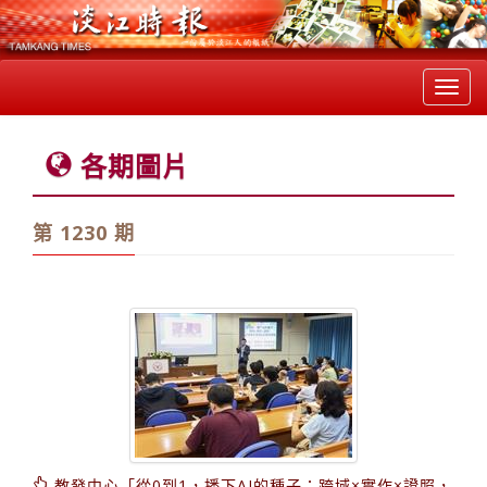
Toggl
navig
各期圖片
第 1230 期
教發中心「從0到1，播下AI的種子：跨域×實作×證照，