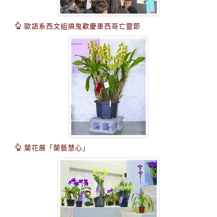
歐語系西文組搞鬼歡慶墨西哥亡靈節
蘭花展「蘭藝慧心」