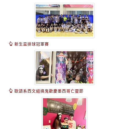
新生盃排球冠軍賽
歐語系西文組搞鬼歡慶墨西哥亡靈節