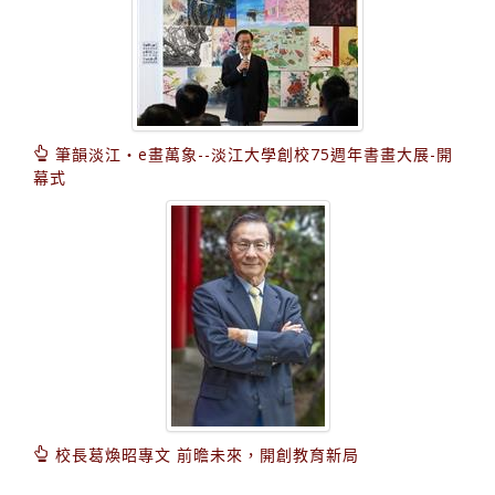
筆韻淡江‧e畫萬象--淡江大學創校75週年書畫大展-開
幕式
校長葛煥昭專文 前曕未來，開創教育新局