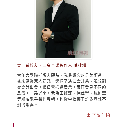
會計系校友、三金音樂製作人 陳建騏
當年大學聯考填志願時，我最想念的是美術系，
後來聽從家人建議，選擇了淡江會計系，沒想到
從會計出發，繞個彎抵達音樂，反而看見不同的
風景。一路以來，我為田馥甄、徐佳瑩、魏如萱
等知名歌手製作專輯，也從中收穫了許多意想不
到的驚喜。
下載：