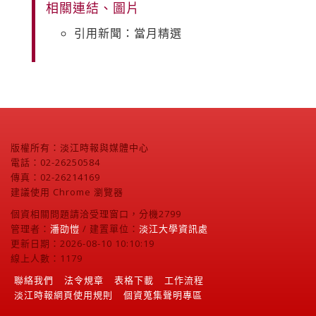
相關連結、圖片
引用新聞：當月精選
版權所有：淡江時報與媒體中心
電話：02-26250584
傳真：02-26214169
建議使用 Chrome 瀏覽器
個資相關問題請洽受理窗口，分機2799
管理者：
潘劭愷
/ 建置單位：
淡江大學資訊處
更新日期：2026-08-10 10:10:19
線上人數：1179
聯絡我們
法令規章
表格下載
工作流程
淡江時報網頁使用規則
個資蒐集聲明專區