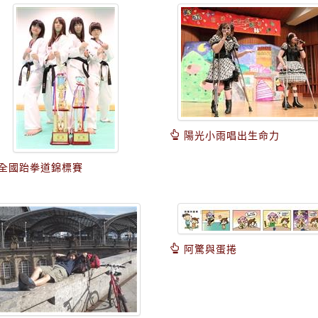
陽光小雨唱出生命力
全國跆拳道錦標賽
阿驚與蛋捲