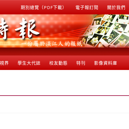
期別總覽（PDF下載）
電子報訂閱
關於我們
視界
學生大代誌
校友動態
特刊
影像資料庫