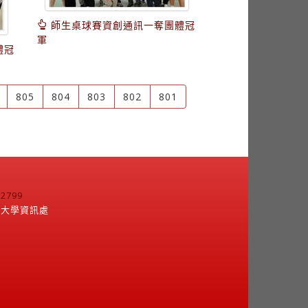
師生桌球賽資創通訊一奪團體冠
軍
體冠
805
804
803
802
801
799
江大學資訊處