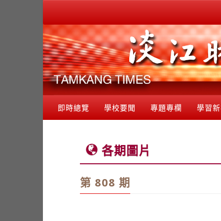
即時總覽
學校要聞
專題專欄
學習新
各期圖片
第 808 期