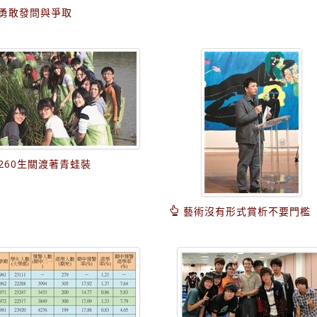
勇敢發問與爭取
260生關渡著青蛙裝
藝術沒有形式賞析不要門檻