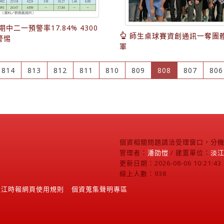
期中二一預警率17.84% 4300
師生桌球賽資創通訊一奪團
警惕
軍
(current)
814
813
812
811
810
809
808
807
806
個資相關問題請洽受理窗口，分機2
管理者：
潘劭愷
/ 建置單位：
淡
更新日期：2026-08-06 10:21:43
線上人數：938
淡江時報網頁使用規則
個資蒐集聲明專區