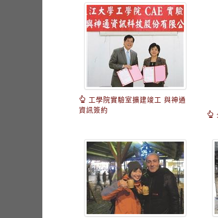
工學院實驗室擴建竣工 與神通
資訊簽約