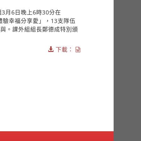
月6日晚上6時30分在
「體驗幸福分享愛」，13支隊伍
參與。課外組組長鄭德成特別頒
。
下載：