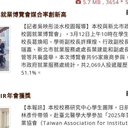
5.7 MB , 3654 * 
北就業博覽會媒合率創新高
【記者吳映彤淡水校園報導】本校與新北市政
校園就業博覽會」，3月12日上午10時在
校長葛煥昭、學術副校長許輝煌、行政副校
瑞嘉、新北市就業服務處處長葉建能和副處
管等共襄盛舉。本次博覽會共95家廠商參與，
市政府就業服務處統計，共2,069人投遞履歷
51.1%。
IR年會獲獎
【本報訊】本校校務研究中心學生團隊，日
林彥伶帶領，赴臺北醫學大學參加「2025
業協會（Taiwan Association for Institu