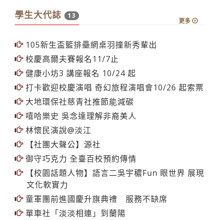
學生大代誌
13
更多
105新生盃籃排壘網桌羽撞新秀輩出
校慶高爾夫賽報名11/7止
健康小坊3 講座報名 10/24 起
打卡歡迎校慶演唱 奇幻旅程演唱會10/26 起索票
大地環保社慈青社推節能減碳
嘻哈樂史 吳念達理解非裔美人
林懷民演說@淡江
【社團大聲公】源社
御守巧克力 全臺百校預約傳情
【校園話題人物】語言二吳宇穠Fun 眼世界 展現
文化軟實力
童軍團前進國慶升旗典禮 服務不缺席
單車社「淡淡相連」到蘭陽