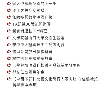
寇大偉解析英國的下一步
淡江之聲今晚開播
無線投影教學設備升級
TA研習3C職能開辦囉
新食尚運動DIY料理
文學院辦山口大學交換生甄選
韓中央大辦國際冬令營說明會
物理系開放日體驗科普
楊智明分享課堂說故事
【學程加油讚】軟體開發就業學分學程
郝充仁談國民年金
【卓爾不群】允晨文化發行人廖志峰 守住編輯桌
傳遞書本溫度