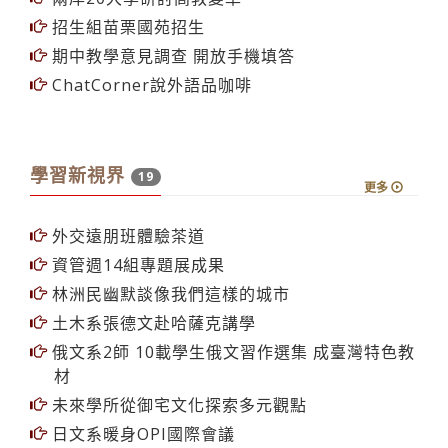
招生組苗栗國苑招生
期中教學意見調查 開放手機填答
ChatCorner說外語品咖啡
學習新視界
19
更多
外交遠朋班體驗茶道
資管週14組專題展成果
林洲民幽默談像我們這樣的城市
土木系張德文赴哈薩克講學
俄文系2師 10載學生俄文習作選集 成臺灣特色教
材
未來學所從御宅文化探索多元觀點
日文系暖身OPI國際會議