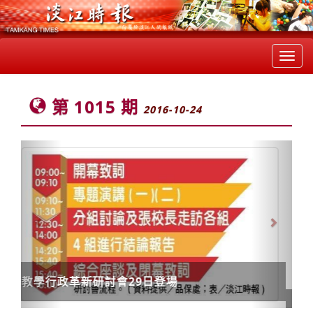
Toggl
navig
第 1015 期
2016-10-24
Previous
Next
俄文系2師 10載學生俄文習作選集 成臺灣特色教