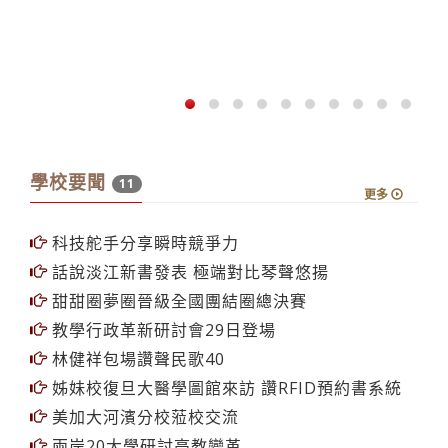
學校要聞
11
更多
科技舵手分享瞬時競爭力
話說淡江新書發表 極端對比琴聲悠揚
甜甜圈夢圈晉級全國團結圈總決賽
教學行政革新研討會29日登場
林健祥包場讚聲民歌40
姊妹校復旦大醫學圖館來訪 讚RFID預約書系統
美加大河濱分校蒞校交流
兩岸20大學研討高教變革