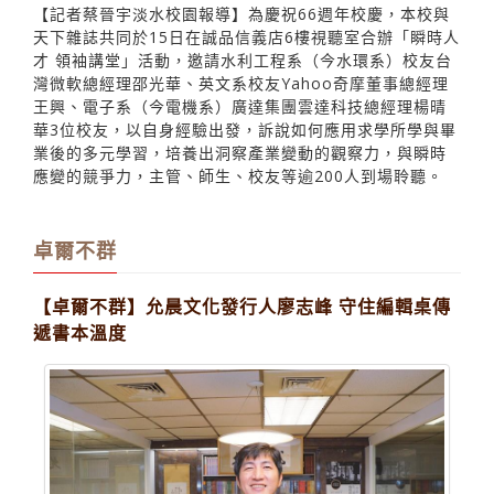
【記者蔡晉宇淡水校園報導】為慶祝66週年校慶，本校與
天下雜誌共同於15日在誠品信義店6樓視聽室合辦「瞬時人
才 領袖講堂」活動，邀請水利工程系（今水環系）校友台
灣微軟總經理邵光華、英文系校友Yahoo奇摩董事總經理
王興、電子系（今電機系）廣達集團雲達科技總經理楊晴
華3位校友，以自身經驗出發，訴說如何應用求學所學與畢
業後的多元學習，培養出洞察產業變動的觀察力，與瞬時
應變的競爭力，主管、師生、校友等逾200人到場聆聽。
卓爾不群
【卓爾不群】允晨文化發行人廖志峰 守住編輯桌傳
遞書本溫度