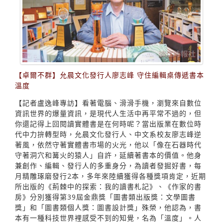
【卓爾不群】允晨文化發行人廖志峰 守住編輯桌傳遞書本
溫度
【記者盧逸峰專訪】看著電腦、滑滑手機，瀏覽來自數位
資訊世界的爆量資訊，是現代人生活中再平常不過的，但
你還記得上回閱讀實體書是在何時呢？當出版業在數位時
代中力拚轉型時，允晨文化發行人、中文系校友廖志峰逆
著風，依然守著實體書市場的火光，他以「像在石器時代
守著洞穴和篝火的猿人」自許，延續著書本的價值。他身
兼創作、編輯、發行人的多重身分，為讀者發掘好書，每
月精雕琢磨發行2本，多年來陸續獲得各種獎項肯定，近期
所出版的《荊棘中的探索：我的讀書札記》、《作家的書
房》分別獲得第39屆金鼎獎「圖書類出版獎：文學圖書
獎」和「圖書類個人獎：圖書設計獎」殊榮，他認為，書
本有一種科技世界裡感受不到的知覺，名為「溫度」。人