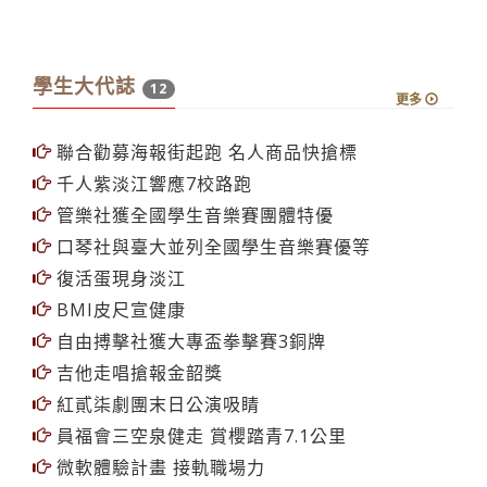
學生大代誌
12
更多
聯合勸募海報街起跑 名人商品快搶標
千人紫淡江響應7校路跑
管樂社獲全國學生音樂賽團體特優
口琴社與臺大並列全國學生音樂賽優等
復活蛋現身淡江
BMI皮尺宣健康
自由搏擊社獲大專盃拳擊賽3銅牌
吉他走唱搶報金韶獎
紅貳柒劇團末日公演吸睛
員福會三空泉健走 賞櫻踏青7.1公里