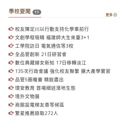
學校要聞
11
更多
校友陳定川以行動支持化學車前行
文創學程吸睛 福建師大生來臺3+1
工學院訪日 電氣通信等3校
全品管創新 21日研習會
數位典藏婦女新知 17日移轉淡江
135次行政會議 強化校友聯繫 擴大產學實習
品管5圈複審 精銳盡出
環安教育 首場細述溼地生態
境外文物展
商館設電梯友善等候區
繁星推薦錄取272人