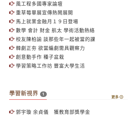
學教翻轉研討會２３日展開
風工程多國專家論壇
重草莓畢展宣傳熱鬧展開
馬上就業金融月１９日登場
數學 會計 財金 航太 學術活動熱絡
校友陳柏諭 談那些年一起被當的課
韓劇正夯 欲當編劇需具觀察力
創意動手作 種子盆栽
學習策略工作坊 豐富大學生活
學習新視界
1
更多
郭宇璇 余貞儀 獲教育部獎學金