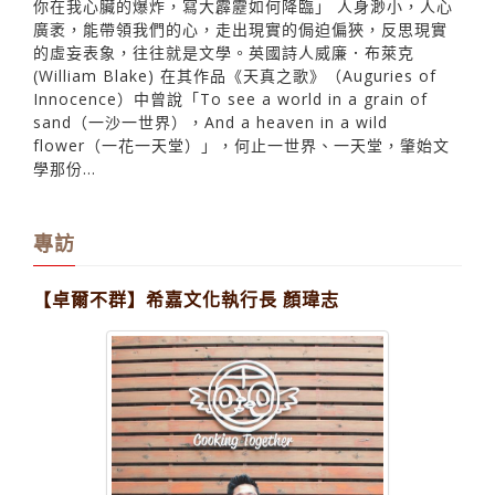
「而你知道，我啊多麼想超越光速，寫一首宇宙 為你，寫
你在我心臟的爆炸，寫大霹靂如何降臨」 人身渺小，人心
廣袤，能帶領我們的心，走出現實的侷迫偏狹，反思現實
的虛妄表象，往往就是文學。英國詩人威廉．布萊克
(William Blake) 在其作品《天真之歌》（Auguries of
Innocence）中曾說「To see a world in a grain of
sand（一沙一世界），And a heaven in a wild
flower（一花一天堂）」，何止一世界、一天堂，肇始文
學那份...
專訪
【卓爾不群】希嘉文化執行長 顏瑋志