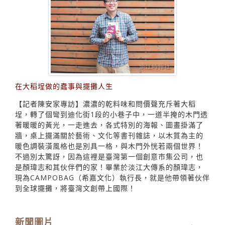
在大稻埕做的蠢事與擺攤人生
【記者陳安家專訪】濃濃的乾料味和問價聲充斥著大稻
埕，轉了個彎到迪化街1段的小巷子中，一道半掩的木門透
著暖暖的黃光，一走進去，各式特別的海報、圖畫掛滿了
牆，桌上擺滿關於藝術、文化等書刊雜誌，以木質為主的
暖色調裝潢風格也是別具一格，與木門外恍若兩個世界！
不過別太驚訝，因為這裡是臺灣第一個創意市集公司，也
是顏瑋志和其伙伴們的家！畢業於淡江大傳系的顏瑋志，
現為CAMPOBAG（希嘉文化）執行長，就是他帶領著伙伴
到全球擺攤，將臺灣文創帶上國際！